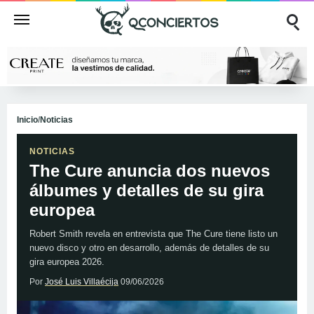
Inicio
/
Noticias
NOTICIAS
The Cure anuncia dos nuevos
álbumes y detalles de su gira
europea
Robert Smith revela en entrevista que The Cure tiene listo un
nuevo disco y otro en desarrollo, además de detalles de su
gira europea 2026.
Por
José Luis Villaécija
09/06/2026