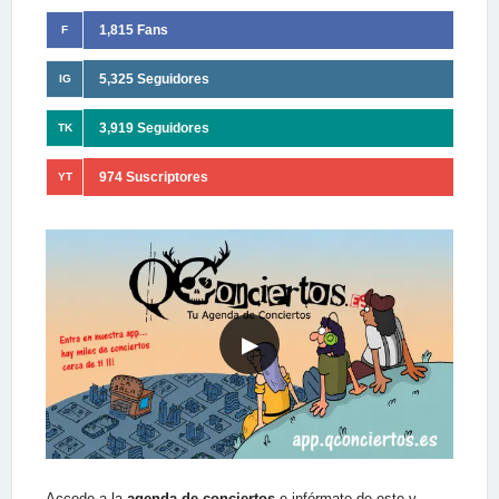
1,815 Fans
F
5,325 Seguidores
IG
3,919 Seguidores
TK
974 Suscriptores
YT
▶
Accede a la
agenda de conciertos
e infórmate de este y