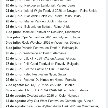
14 de junio:
Firenze Rocks en Florencia, Italia
20 de junio:
Pinkpop en Landgraaf, Países Bajos
21 de junio:
Isle of Wight Festival 2026 en Newport, Reino Unido
24 de junio:
Blackweir Fields en Cardiff, Reino Unido
26 de junio:
Marlay Park en Dublín, Irlanda
28 de junio:
Belsonic en Belfast, Reino Unido
1 de julio:
Roskilde Festival en Roskilde, Dinamarca
3 de julio:
Open’er Festival 2026 en Gdynia, Polonia
5 de julio:
Rock Werchter 2026 en Werchter, Bélgica
8 de julio:
Pohoda Festival en Trenčín, Eslovaquia
10 de julio:
Wuhlheide en Berlín, Alemania
15 de julio:
EJEKT FESTIVAL en Atenas, Grecia
17 de julio:
Phill Good Festival en Plovdiv, Bulgaria
19 de julio:
Electric Castle en Cluj, Rumanía
22 de julio:
Paléo Festival en Nyon, Suiza
24 de julio:
Festival De Nimes en Nimes, Francia
7 de agosto:
KALNŲ PARKAS en Vilna, Lituania
9 de agosto:
UNIBET ARENA KVARTAL en Tallin, Estonia
12 de agosto:
Øyafestivalen 2026 en Oslo, Noruega
14 de agosto:
Way Out West Festival en Gotemburgo, Suecia
21 de agosto:
Live From Wythenshawe Park 2026 en Mánchester,