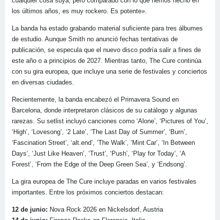
cualquier cosa suya, pero comparado con lo que hemos hecho en
los últimos años, es muy rockero. Es potente».
La banda ha estado grabando material suficiente para tres álbumes
de estudio. Aunque Smith no anunció fechas tentativas de
publicación, se especula que el nuevo disco podría salir a fines de
este año o a principios de 2027. Mientras tanto, The Cure continúa
con su gira europea, que incluye una serie de festivales y conciertos
en diversas ciudades.
Recientemente, la banda encabezó el Primavera Sound en
Barcelona, donde interpretaron clásicos de su catálogo y algunas
rarezas. Su setlist incluyó canciones como ‘Alone’, ‘Pictures of You’,
‘High’, ‘Lovesong’, ‘2 Late’, ‘The Last Day of Summer’, ‘Burn’,
‘Fascination Street’, ‘alt.end’, ‘The Walk’, ‘Mint Car’, ‘In Between
Days’, ‘Just Like Heaven’, ‘Trust’, ‘Push’, ‘Play for Today’, ‘A
Forest’, ‘From the Edge of the Deep Green Sea’, y ‘Endsong’.
La gira europea de The Cure incluye paradas en varios festivales
importantes. Entre los próximos conciertos destacan:
12 de junio:
Nova Rock 2026 en Nickelsdorf, Austria