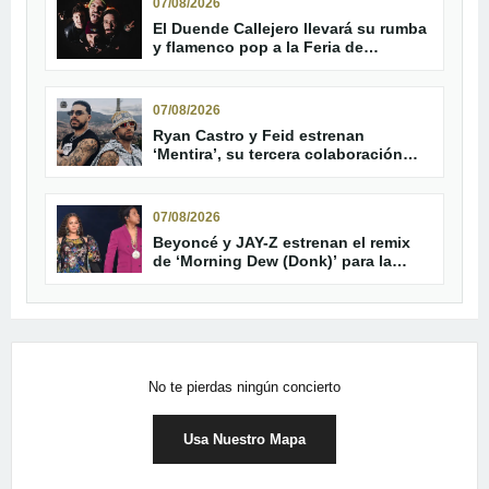
07/08/2026
El Duende Callejero llevará su rumba
y flamenco pop a la Feria de
Trebujena
07/08/2026
Ryan Castro y Feid estrenan
‘Mentira’, su tercera colaboración
oficial
07/08/2026
Beyoncé y JAY-Z estrenan el remix
de ‘Morning Dew (Donk)’ para la
reedición de ‘B’Day’
No te pierdas ningún concierto
Usa Nuestro Mapa