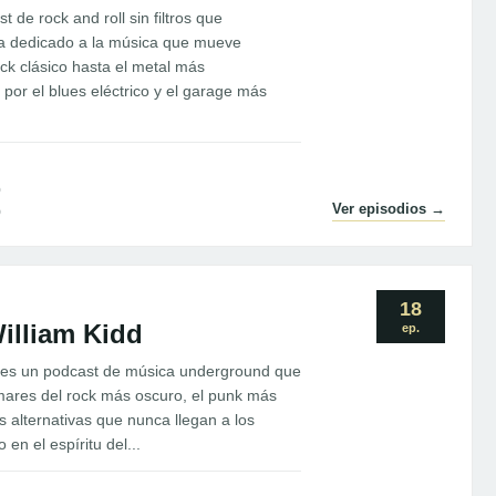
t de rock and roll sin filtros que
a dedicado a la música que mueve
ck clásico hasta el metal más
or el blues eléctrico y el garage más
0
Ver episodios →
9
18
William Kidd
ep.
d es un podcast de música underground que
 mares del rock más oscuro, el punk más
es alternativas que nunca llegan a los
en el espíritu del...