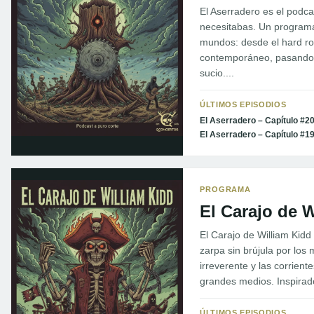
El Aserradero es el podcas
necesitabas. Un program
mundos: desde el hard ro
contemporáneo, pasando p
sucio....
ÚLTIMOS EPISODIOS
El Aserradero – Capítulo #2
El Aserradero – Capítulo #1
PROGRAMA
El Carajo de 
El Carajo de William Kid
zarpa sin brújula por los
irreverente y las corrient
grandes medios. Inspirado 
ÚLTIMOS EPISODIOS