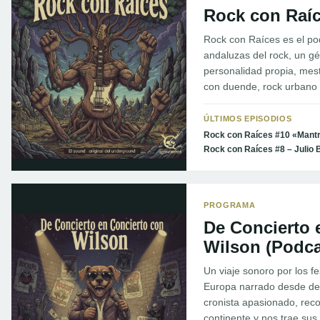
Rock con Raí
Rock con Raíces es el po
andaluzas del rock, un g
personalidad propia, mest
con duende, rock urbano y
ÚLTIMOS EPISODIOS
Rock con Raíces #10 «Mant
Rock con Raíces #8 – Julio 
PROGRAMA
De Concierto 
Wilson (Podca
Un viaje sonoro por los f
Europa narrado desde de
cronista apasionado, rec
continente y nos trae su