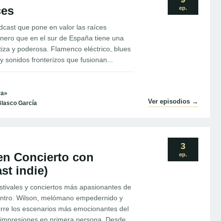
ces
ep.
dcast que pone en valor las raíces
énero que en el sur de España tiene una
iza y poderosa. Flamenco eléctrico, blues
 sonidos fronterizos que fusionan...
ra»
Ver episodios →
Blasco García
3
en Concierto con
ep.
st indie)
estivales y conciertos más apasionantes de
ntro. Wilson, melómano empedernido y
orre los escenarios más emocionantes del
s impresiones en primera persona. Desde