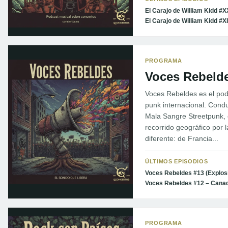
PROGRAMA
Voces Rebeld
Voces Rebeldes es el pod
punk internacional. Condu
Mala Sangre Streetpunk, 
recorrido geográfico por 
diferente: de Francia...
ÚLTIMOS EPISODIOS
Voces Rebeldes #13 (Explos
Voces Rebeldes #12 – Cana
PROGRAMA