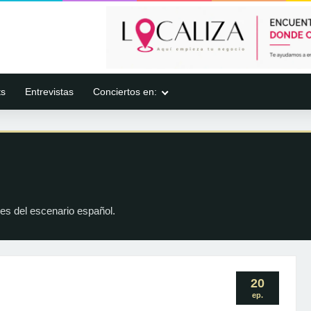
ts
Entrevistas
Conciertos en:
es del escenario español.
20
ep.