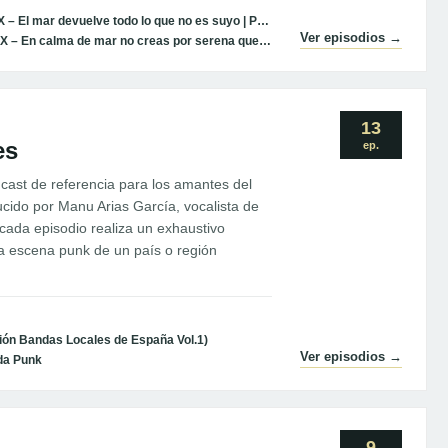
El Carajo de William Kidd #XX – El mar devuelve todo lo que no es suyo | Podcast Underground
Ver episodios →
El Carajo de William Kidd #XIX – En calma de mar no creas por serena que la veas | Podcast Underground
13
es
ep.
cast de referencia para los amantes del
cido por Manu Arias García, vocalista de
cada episodio realiza un exhaustivo
la escena punk de un país o región
ión Bandas Locales de España Vol.1)
Ver episodios →
da Punk
9