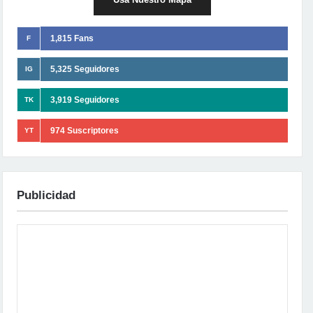
1,815 Fans
F
5,325 Seguidores
IG
3,919 Seguidores
TK
974 Suscriptores
YT
Publicidad