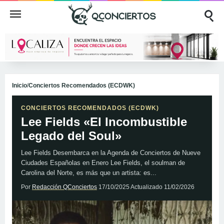
Inicio
/
Conciertos Recomendados (ECDWK)
CONCIERTOS RECOMENDADOS (ECDWK)
Lee Fields «El Incombustible
Legado del Soul»
Lee Fields Desembarca en la Agenda de Conciertos de Nueve
Ciudades Españolas en Enero Lee Fields, el soulman de
Carolina del Norte, es más que un artista: es...
Por
Redacción QConciertos
17/10/2025
Actualizado
11/02/2026