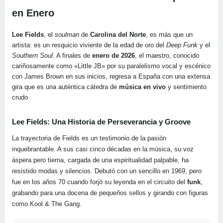
en Enero
Lee Fields
, el
soulman
de
Carolina del Norte
, es más que un
artista: es un resquicio viviente de la edad de oro del
Deep Funk
y el
Southern Soul
. A finales de
enero de 2026
, el maestro, conocido
cariñosamente como «Little JB» por su paralelismo vocal y escénico
con James Brown en sus inicios, regresa a España con una extensa
gira que es una auténtica cátedra de
música en vivo
y sentimiento
crudo.
Lee Fields: Una Historia de Perseverancia y Groove
La trayectoria de Fields es un testimonio de la pasión
inquebrantable. A sus casi cinco décadas en la música, su voz
áspera pero tierna, cargada de una espiritualidad palpable, ha
resistido modas y silencios. Debutó con un sencillo en 1969, pero
fue en los años 70 cuando forjó su leyenda en el circuito del
funk
,
grabando para una docena de pequeños sellos y girando con figuras
como Kool & The Gang.