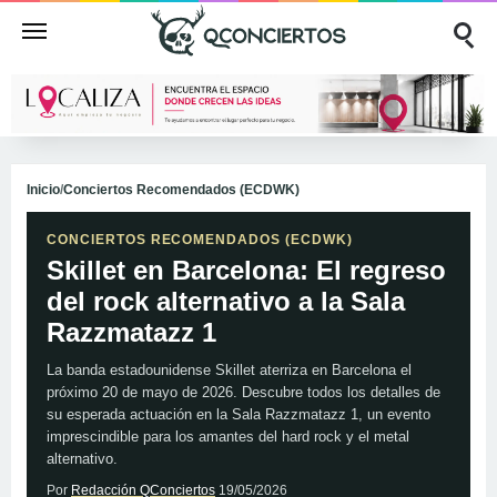
Inicio
/
Conciertos Recomendados (ECDWK)
CONCIERTOS RECOMENDADOS (ECDWK)
Skillet en Barcelona: El regreso
del rock alternativo a la Sala
Razzmatazz 1
La banda estadounidense Skillet aterriza en Barcelona el
próximo 20 de mayo de 2026. Descubre todos los detalles de
su esperada actuación en la Sala Razzmatazz 1, un evento
imprescindible para los amantes del hard rock y el metal
alternativo.
Por
Redacción QConciertos
19/05/2026