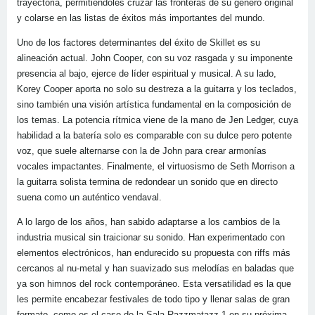
trayectoria, permitiéndoles cruzar las fronteras de su género original
y colarse en las listas de éxitos más importantes del mundo.
Uno de los factores determinantes del éxito de Skillet es su
alineación actual. John Cooper, con su voz rasgada y su imponente
presencia al bajo, ejerce de líder espiritual y musical. A su lado,
Korey Cooper aporta no solo su destreza a la guitarra y los teclados,
sino también una visión artística fundamental en la composición de
los temas. La potencia rítmica viene de la mano de Jen Ledger, cuya
habilidad a la batería solo es comparable con su dulce pero potente
voz, que suele alternarse con la de John para crear armonías
vocales impactantes. Finalmente, el virtuosismo de Seth Morrison a
la guitarra solista termina de redondear un sonido que en directo
suena como un auténtico vendaval.
A lo largo de los años, han sabido adaptarse a los cambios de la
industria musical sin traicionar su sonido. Han experimentado con
elementos electrónicos, han endurecido su propuesta con riffs más
cercanos al nu-metal y han suavizado sus melodías en baladas que
ya son himnos del rock contemporáneo. Esta versatilidad es la que
les permite encabezar festivales de todo tipo y llenar salas de gran
formato, como es el caso de la Sala Razzmatazz 1 en su próxima