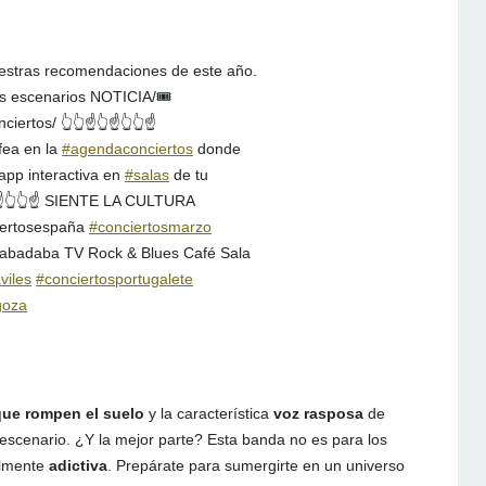
estras recomendaciones de este año.
os escenarios NOTICIA/🎟️
iertos/ 👆👆☝️👆☝️👆👆☝️
fea en la
#agendaconciertos
donde
 app interactiva en
#salas
de tu
👆☝️👆👆☝️ SIENTE LA CULTURA
ertosespaña
#conciertosmarzo
badaba TV Rock & Blues Café Sala
viles
#conciertosportugalete
goza
que rompen el suelo
y la característica
voz rasposa
de
 escenario. ¿Y la mejor parte? Esta banda no es para los
talmente
adictiva
. Prepárate para sumergirte en un universo