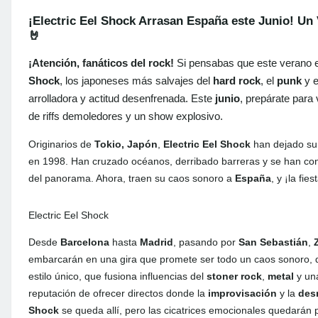
¡Electric Eel Shock Arrasan España este Junio! Un
🤘
¡Atención, fanáticos del rock!
Si pensabas que este verano en
Shock
, los japoneses más salvajes del
hard rock
, el
punk
y 
arrolladora y actitud desenfrenada. Este
junio
, prepárate para 
de riffs demoledores y un show explosivo.
Originarios de
Tokio, Japón
,
Electric Eel Shock
han dejado su 
en 1998. Han cruzado océanos, derribado barreras y se han co
del panorama. Ahora, traen su caos sonoro a
España
, y ¡la fie
Electric Eel Shock
Desde
Barcelona
hasta
Madrid
, pasando por
San Sebastián
,
embarcarán en una gira que promete ser todo un caos sonoro, do
estilo único, que fusiona influencias del
stoner rock
,
metal
y un
reputación de ofrecer directos donde la
improvisación
y la
des
Shock
se queda allí, pero las cicatrices emocionales quedarán 