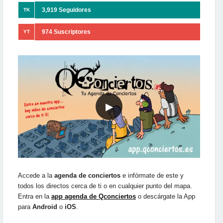
3,919 Seguidores
TK
974 Suscriptores
YT
▶
Accede a la
agenda de conciertos
e infórmate de este y
todos los directos cerca de ti o en cualquier punto del mapa.
Entra en la
app agenda de Qconciertos
o descárgate la App
para
Android
o
iOS
.