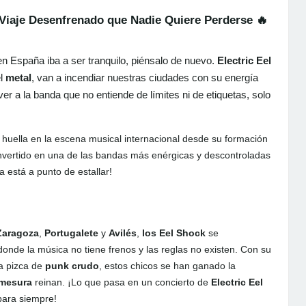
 Viaje Desenfrenado que Nadie Quiere Perderse 🔥
 España iba a ser tranquilo, piénsalo de nuevo.
Electric Eel
el
metal
, van a incendiar nuestras ciudades con su energía
ver a la banda que no entiende de límites ni de etiquetas, solo
huella en la escena musical internacional desde su formación
nvertido en una de las bandas más enérgicas y descontroladas
sta está a punto de estallar!
Zaragoza
,
Portugalete
y
Avilés
,
los Eel Shock
se
nde la música no tiene frenos y las reglas no existen. Con su
a pizca de
punk crudo
, estos chicos se han ganado la
mesura
reinan. ¡Lo que pasa en un concierto de
Electric Eel
para siempre!