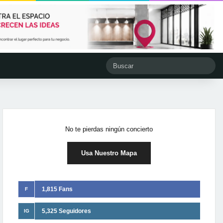
No te pierdas ningún concierto
Usa Nuestro Mapa
1,815 Fans
F
5,325 Seguidores
IG