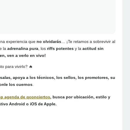
 una experiencia que
no olvidarás
… ¡Te retamos a sobrevivir al
e la
adrenalina pura
, los
riffs potentes
y la
actitud sin
en, ven a verlo en vivo!
to para vivirlo? 🔥
salas, apoya a los técnicos, los sellos, los promotores, su
onle los cuernos
.
pp agenda de qconciertos
,
busca por ubicación, estilo y
ativo
Android
o
iOS
de Apple.