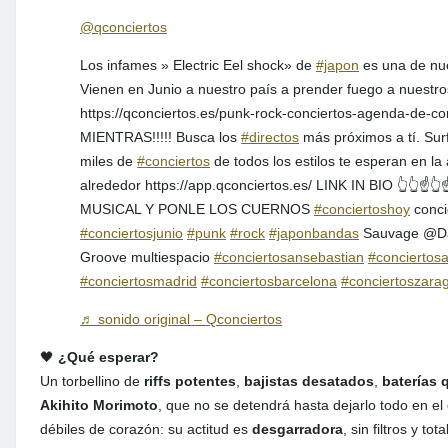
@qconciertos
Los infames » Electric Eel shock» de
#japon
es una de nu
Vienen en Junio a nuestro país a prender fuego a nuestr
https://qconciertos.es/punk-rock-conciertos-agenda-de-conc
MIENTRAS!!!!! Busca los
#directos
más próximos a tí. Sur
miles de
#conciertos
de todos los estilos te esperan en la
alrededor https://app.qconciertos.es/ LINK IN BIO 👆👆☝️
MUSICAL Y PONLE LOS CUERNOS
#conciertoshoy
conci
#conciertosjunio
#punk
#rock
#japonbandas
Sauvage @Da
Groove multiespacio
#conciertosansebastian
#conciertosa
#conciertosmadrid
#conciertosbarcelona
#conciertoszara
♬ sonido original – Qconciertos
🖤
¿Qué esperar?
Un torbellino de
riffs potentes
,
bajistas desatados
,
baterías 
Akihito Morimoto
, que no se detendrá hasta dejarlo todo en el
débiles de corazón: su actitud es
desgarradora
, sin filtros y to