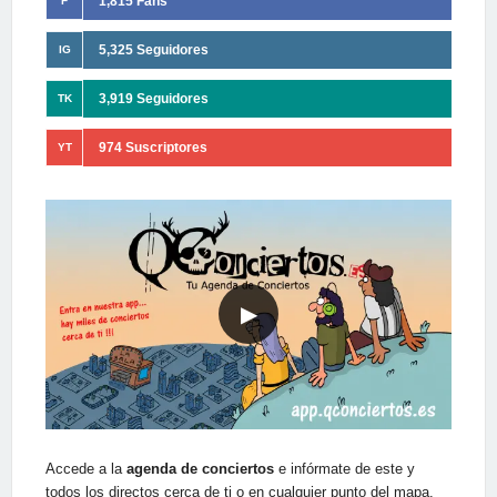
1,815 Fans
F
5,325 Seguidores
IG
3,919 Seguidores
TK
974 Suscriptores
YT
▶
Accede a la
agenda de conciertos
e infórmate de este y
todos los directos cerca de ti o en cualquier punto del mapa.