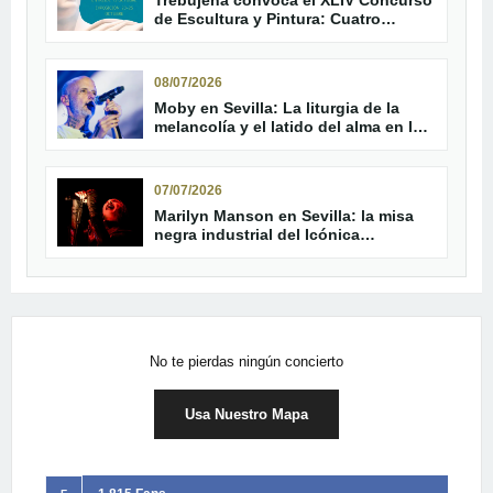
Trebujena convoca el XLIV Concurso
de Escultura y Pintura: Cuatro
décadas de arte plástico y
patrimonio público
08/07/2026
Moby en Sevilla: La liturgia de la
melancolía y el latido del alma en la
Plaza de España
07/07/2026
Marilyn Manson en Sevilla: la misa
negra industrial del Icónica
Santalucía Sevilla Fest
No te pierdas ningún concierto
Usa Nuestro Mapa