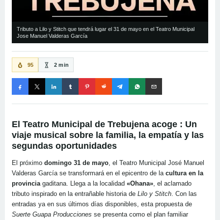
Tributo a Lilo y Stitch que tendrá lugar el 31 de mayo en el Teatro Municipal
Jose Manuel Valderas García
95
2 min
El Teatro Municipal de Trebujena acoge : Un
viaje musical sobre la familia, la empatía y las
segundas oportunidades
El próximo
domingo 31 de mayo
, el Teatro Municipal José Manuel
Valderas García se transformará en el epicentro de la
cultura en la
provincia
gaditana. Llega a la localidad
«Ohana»
, el aclamado
tributo inspirado en la entrañable historia de
Lilo y Stitch
. Con las
entradas ya en sus últimos días disponibles, esta propuesta de
Suerte Guapa Producciones
se presenta como el plan familiar