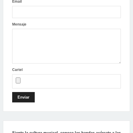
Email
Mensaje
Cartel
Enviar
Siente la cultura musical, conoce las bandas acércate a las