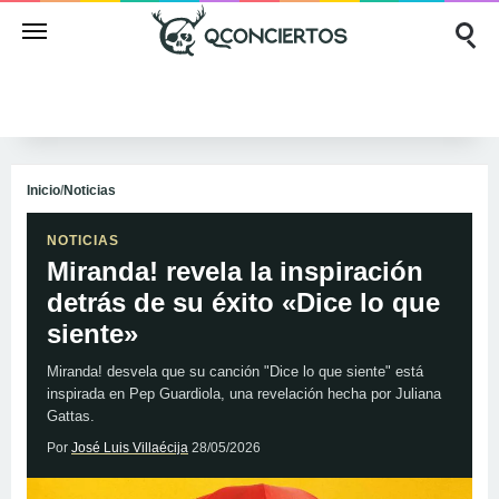
Inicio
/
Noticias
NOTICIAS
Miranda! revela la inspiración
detrás de su éxito «Dice lo que
siente»
Miranda! desvela que su canción "Dice lo que siente" está
inspirada en Pep Guardiola, una revelación hecha por Juliana
Gattas.
Por
José Luis Villaécija
28/05/2026