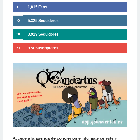
1,815 Fans
F
5,325 Seguidores
IG
3,919 Seguidores
TK
974 Suscriptores
YT
▶
Accede a la
agenda de conciertos
e infórmate de este y