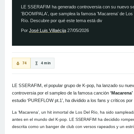
LE SSERAFIM ha generado controversia con su nuevo se
'BOOMPALA', que samplea la famosa 'Macarena' de Los
Río. Descubre por qué este tema está div
Por
José Luis Villaécija
27/05/2026
74
4 min
LE SSERAFIM, el popular grupo de K-pop, ha lanzado su nuev
controversia por el sampleo de la famosa canción
‘Macarena’
estudio ‘PUREFLOW pt.1’, ha dividido a los fans y críticos por 
La ‘Macarena’, un hit inmortal de Los Del Río, ha sido sample
antes en el mundo del K-pop. LE SSERAFIM ha decidido romper
descrita como un banger de club con versos rapeados y un estrib