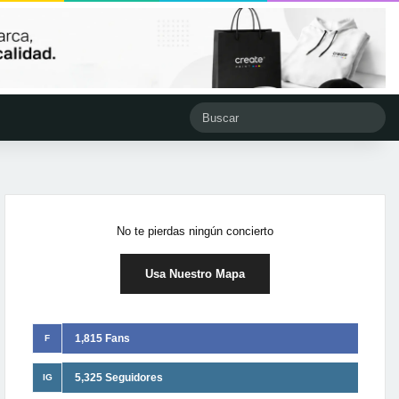
No te pierdas ningún concierto
Usa Nuestro Mapa
1,815 Fans
F
5,325 Seguidores
IG