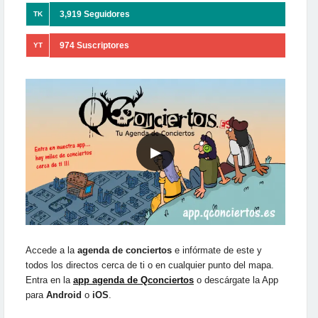
3,919 Seguidores
TK
974 Suscriptores
YT
▶
Accede a la
agenda de conciertos
e infórmate de este y
todos los directos cerca de ti o en cualquier punto del mapa.
Entra en la
app agenda de Qconciertos
o descárgate la App
para
Android
o
iOS
.