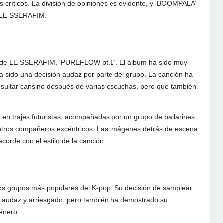
 críticos. La división de opiniones es evidente, y ‘BOOMPALA’
e LE SSERAFIM.
o de LE SSERAFIM, ‘PUREFLOW pt.1’. El álbum ha sido muy
ha sido una decisión audaz por parte del grupo. La canción ha
esultar cansino después de varias escuchas, pero que también
 en trajes futuristas, acompañadas por un grupo de bailarines
y otros compañeros excéntricos. Las imágenes detrás de escena
acorde con el estilo de la canción.
os grupos más populares del K-pop. Su decisión de samplear
 audaz y arriesgado, pero también ha demostrado su
énero.