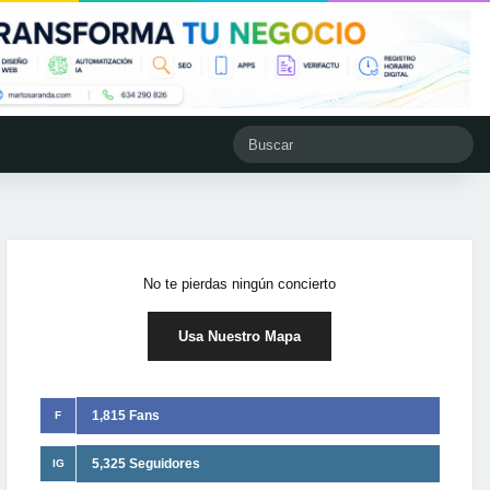
No te pierdas ningún concierto
Usa Nuestro Mapa
1,815 Fans
F
5,325 Seguidores
IG