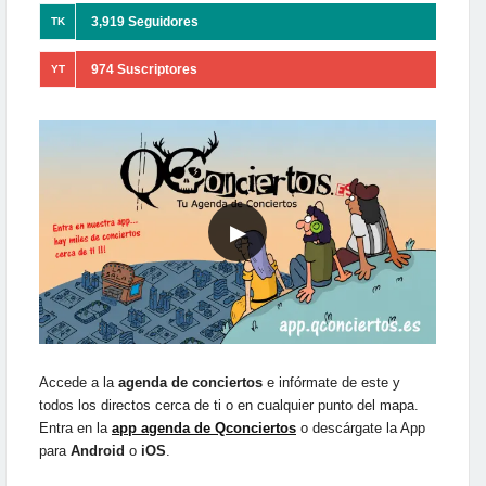
3,919 Seguidores
TK
974 Suscriptores
YT
▶
Accede a la
agenda de conciertos
e infórmate de este y
todos los directos cerca de ti o en cualquier punto del mapa.
Entra en la
app agenda de Qconciertos
o descárgate la App
para
Android
o
iOS
.