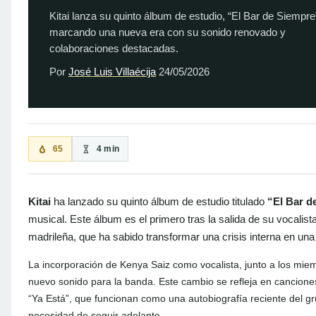
Kitai lanza su quinto álbum de estudio, “El Bar de Siempre
marcando una nueva era con su sonido renovado y
colaboraciones destacadas.
Por
José Luis Villaécija
24/05/2026
65
4 min
Kitai
ha lanzado su quinto álbum de estudio titulado
“El Bar d
musical. Este álbum es el primero tras la salida de su vocalist
madrileña, que ha sabido transformar una crisis interna en una
La incorporación de Kenya Saiz como vocalista, junto a los mi
nuevo sonido para la banda. Este cambio se refleja en cancion
“Ya Está”, que funcionan como una autobiografía reciente del gru
necesidad de seguir adelante.