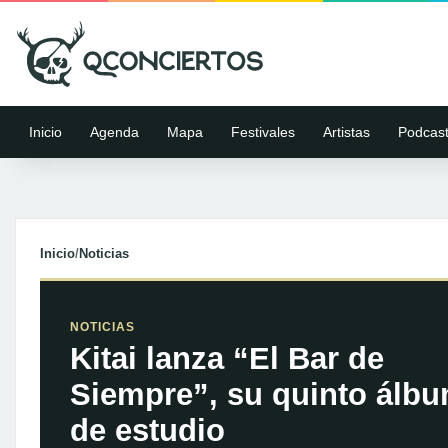
Inicio
Agenda
Mapa
Festivales
Artistas
Podcas
Inicio
/
Noticias
NOTICIAS
Kitai lanza “El Bar de
Siempre”, su quinto álb
de estudio