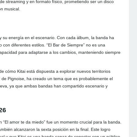
 de streaming y en formato físico, prometiendo ser un disco
ón musical.
y su energía en el escenario. Con cada álbum, la banda ha
con diferentes estilos. “El Bar de Siempre” no es una
apacidad para adaptarse a los cambios, manteniendo siempre
e cómo Kitai está dispuesta a explorar nuevos territorios
er de Pignoise, ha creado un tema que es probablemente el
ueva, ya que ambas bandas han compartido escenario y
26
ón “El amor te da miedo” fue un momento crucial para la banda.
mbién alcanzaron la sexta posición en la final. Este logro
ual y que Kitai es una banda capaz de conectar con un público