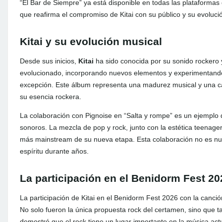
“El Bar de Siempre” ya está disponible en todas las plataformas
que reafirma el compromiso de Kitai con su público y su evoluci
Kitai y su evolución musical
Desde sus inicios,
Kitai
ha sido conocida por su sonido rockero 
evolucionado, incorporando nuevos elementos y experimentando 
excepción. Este álbum representa una madurez musical y una c
su esencia rockera.
La colaboración con Pignoise en “Salta y rompe” es un ejemplo d
sonoros. La mezcla de pop y rock, junto con la estética teenag
más mainstream de su nueva etapa. Esta colaboración no es n
espíritu durante años.
La participación en el Benidorm Fest 20
La participación de Kitai en el Benidorm Fest 2026 con la canci
No solo fueron la única propuesta rock del certamen, sino que ta
demostró que el rock tiene un lugar importante en la música act