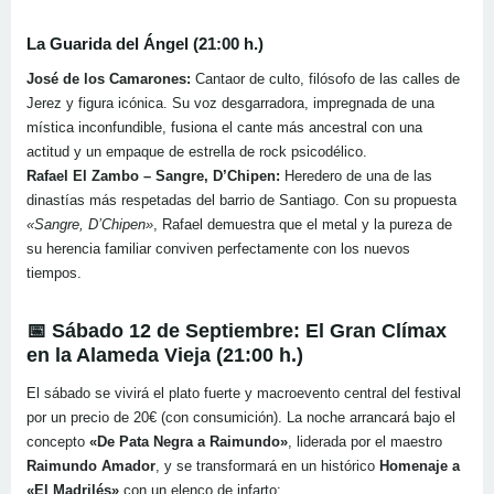
La Guarida del Ángel (21:00 h.)
José de los Camarones:
Cantaor de culto, filósofo de las calles de
Jerez y figura icónica. Su voz desgarradora, impregnada de una
mística inconfundible, fusiona el cante más ancestral con una
actitud y un empaque de estrella de rock psicodélico.
Rafael El Zambo – Sangre, D’Chipen:
Heredero de una de las
dinastías más respetadas del barrio de Santiago. Con su propuesta
«Sangre, D’Chipen»
, Rafael demuestra que el metal y la pureza de
su herencia familiar conviven perfectamente con los nuevos
tiempos.
📅 Sábado 12 de Septiembre: El Gran Clímax
en la Alameda Vieja (21:00 h.)
El sábado se vivirá el plato fuerte y macroevento central del festival
por un precio de 20€ (con consumición). La noche arrancará bajo el
concepto
«De Pata Negra a Raimundo»
, liderada por el maestro
Raimundo Amador
, y se transformará en un histórico
Homenaje a
«El Madrilés»
con un elenco de infarto: