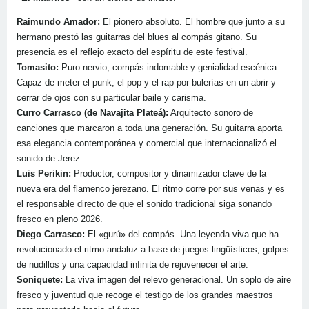
Raimundo Amador:
El pionero absoluto. El hombre que junto a su
hermano prestó las guitarras del blues al compás gitano. Su
presencia es el reflejo exacto del espíritu de este festival.
Tomasito:
Puro nervio, compás indomable y genialidad escénica.
Capaz de meter el punk, el pop y el rap por bulerías en un abrir y
cerrar de ojos con su particular baile y carisma.
Curro Carrasco (de Navajita Plateá):
Arquitecto sonoro de
canciones que marcaron a toda una generación. Su guitarra aporta
esa elegancia contemporánea y comercial que internacionalizó el
sonido de Jerez.
Luis Perikin:
Productor, compositor y dinamizador clave de la
nueva era del flamenco jerezano. El ritmo corre por sus venas y es
el responsable directo de que el sonido tradicional siga sonando
fresco en pleno 2026.
Diego Carrasco:
El «gurú» del compás. Una leyenda viva que ha
revolucionado el ritmo andaluz a base de juegos lingüísticos, golpes
de nudillos y una capacidad infinita de rejuvenecer el arte.
Soniquete:
La viva imagen del relevo generacional. Un soplo de aire
fresco y juventud que recoge el testigo de los grandes maestros