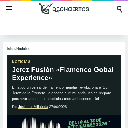
Inicio
/
Noticias
NOTICIAS
Jerez Fusión «Flamenco Gobal
Experience»
El latido universal del flamenco mundial revoluciona el Sur
Jerez de la Frontera La escena cultural andaluza se prepara
para vivir uno de sus capítulos más ambiciosos. Del...
Por
José Luis Villaécija
27/06/2026