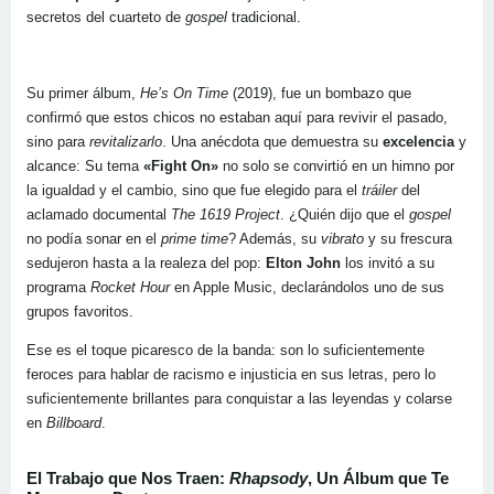
secretos del cuarteto de
gospel
tradicional.
Su primer álbum,
He’s On Time
(2019), fue un bombazo que
confirmó que estos chicos no estaban aquí para revivir el pasado,
sino para
revitalizarlo
. Una anécdota que demuestra su
excelencia
y
alcance: Su tema
«Fight On»
no solo se convirtió en un himno por
la igualdad y el cambio, sino que fue elegido para el
tráiler
del
aclamado documental
The 1619 Project
. ¿Quién dijo que el
gospel
no podía sonar en el
prime time
? Además, su
vibrato
y su frescura
sedujeron hasta a la realeza del pop:
Elton John
los invitó a su
programa
Rocket Hour
en Apple Music, declarándolos uno de sus
grupos favoritos.
Ese es el toque picaresco de la banda: son lo suficientemente
feroces para hablar de racismo e injusticia en sus letras, pero lo
suficientemente brillantes para conquistar a las leyendas y colarse
en
Billboard
.
El Trabajo que Nos Traen:
Rhapsody
, Un Álbum que Te