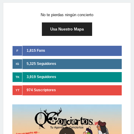
No te pierdas ningún concierto
Usa Nuestro Mapa
1,815 Fans
F
5,325 Seguidores
IG
3,919 Seguidores
TK
974 Suscriptores
YT