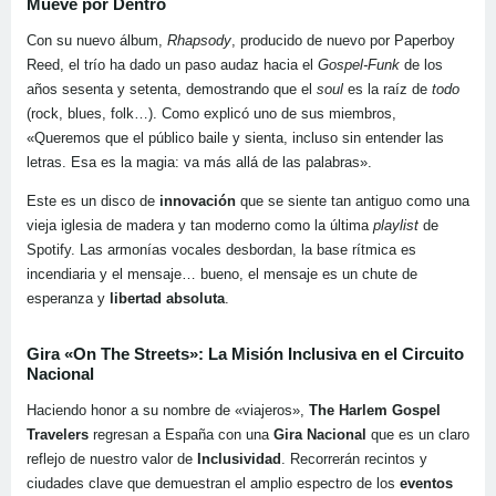
Mueve por Dentro
Con su nuevo álbum,
Rhapsody
, producido de nuevo por Paperboy
Reed, el trío ha dado un paso audaz hacia el
Gospel-Funk
de los
años sesenta y setenta, demostrando que el
soul
es la raíz de
todo
(rock, blues, folk…). Como explicó uno de sus miembros,
«Queremos que el público baile y sienta, incluso sin entender las
letras. Esa es la magia: va más allá de las palabras».
Este es un disco de
innovación
que se siente tan antiguo como una
vieja iglesia de madera y tan moderno como la última
playlist
de
Spotify. Las armonías vocales desbordan, la base rítmica es
incendiaria y el mensaje… bueno, el mensaje es un chute de
esperanza y
libertad absoluta
.
Gira «On The Streets»: La Misión Inclusiva en el Circuito
Nacional
Haciendo honor a su nombre de «viajeros»,
The Harlem Gospel
Travelers
regresan a España con una
Gira Nacional
que es un claro
reflejo de nuestro valor de
Inclusividad
. Recorrerán recintos y
ciudades clave que demuestran el amplio espectro de los
eventos