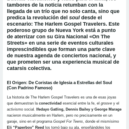
tambores de la noticia retumban con la
llegada de un trío que no solo canta, sino que
predica la revolución del
soul
desde el
escenario:
The Harlem Gospel Travelers
. Este
poderoso grupo de Nueva York está a punto
de aterrizar con su
Gira Nacional «On The
Streets»
en una serie de
eventos culturales
imprescindibles
que forman una parte clave
de nuestra
agenda de conciertos
nacional, y
que prometen ser una
experiencia musical
de
catarsis colectiva.
El Origen: De Coristas de Iglesia a Estrellas del Soul
(Con Padrino Famoso)
La historia de The Harlem Gospel Travelers es una de esas joyas
que demuestran la
conectividad
esencial entre la fe, el
groove
y el
activismo social.
Ifedayo Gatling, Dennis Bailey y George Marage
nacieron musicalmente en Harlem, pero no precisamente en un
garaje, sino en el programa
Gospel For Teens
, donde el mismísimo
Eli “Paperboy” Reed
los tomó bajo su ala, enseñándoles los