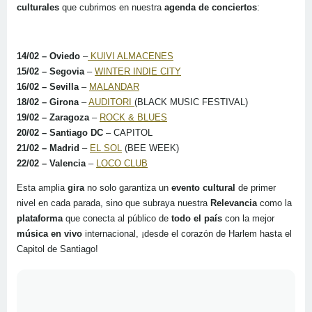
culturales
que cubrimos en nuestra
agenda de conciertos
:
14/02 – Oviedo
–
KUIVI ALMACENES
15/02 – Segovia
–
WINTER INDIE CITY
16/02 – Sevilla
–
MALANDAR
18/02 – Girona
–
AUDITORI
(BLACK MUSIC FESTIVAL)
19/02 – Zaragoza
–
ROCK & BLUES
20/02 – Santiago DC
– CAPITOL
21/02 – Madrid
–
EL SOL
(BEE WEEK)
22/02 – Valencia
–
LOCO CLUB
Esta amplia
gira
no solo garantiza un
evento cultural
de primer
nivel en cada parada, sino que subraya nuestra
Relevancia
como la
plataforma
que conecta al público de
todo el país
con la mejor
música en vivo
internacional, ¡desde el corazón de Harlem hasta el
Capitol de Santiago!