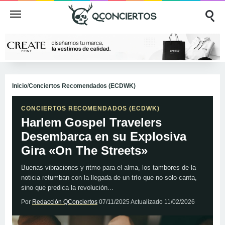
Inicio
/
Conciertos Recomendados (ECDWK)
CONCIERTOS RECOMENDADOS (ECDWK)
Harlem Gospel Travelers
Desembarca en su Explosiva
Gira «On The Streets»
Buenas vibraciones y ritmo para el alma, los tambores de la
noticia retumban con la llegada de un trío que no solo canta,
sino que predica la revolución...
Por
Redacción QConciertos
07/11/2025
Actualizado
11/02/2026