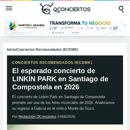
Inicio
/
Conciertos Recomendados (ECDWK)
CONCIERTOS RECOMENDADOS (ECDWK)
El esperado concierto de
LINKIN PARK en Santiago de
Compostela en 2026
El concierto de Linkin Park en Santiago de Compostela
promete ser uno de los hitos musicales de 2026. Analizamos
su regreso a Galicia en el mítico Monte do Gozo.
Por
Redacción QConciertos
15/06/2026