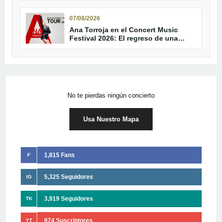
07/08/2026
Ana Torroja en el Concert Music
Festival 2026: El regreso de una
leyenda del pop
No te pierdas ningún concierto
Usa Nuestro Mapa
1,815 Fans
F
5,325 Seguidores
IG
3,919 Seguidores
TK
974 Suscriptores
YT