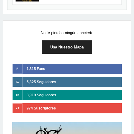
No te pierdas ningún concierto
Usa Nuestro Mapa
1,815 Fans
F
5,325 Seguidores
IG
3,919 Seguidores
TK
974 Suscriptores
YT