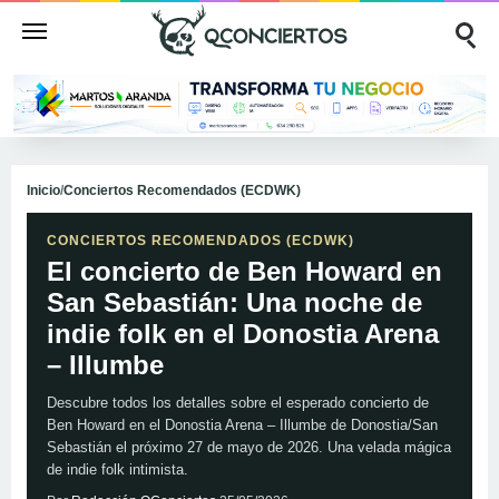
Inicio
/
Conciertos Recomendados (ECDWK)
CONCIERTOS RECOMENDADOS (ECDWK)
El concierto de Ben Howard en
San Sebastián: Una noche de
indie folk en el Donostia Arena
– Illumbe
Descubre todos los detalles sobre el esperado concierto de
Ben Howard en el Donostia Arena – Illumbe de Donostia/San
Sebastián el próximo 27 de mayo de 2026. Una velada mágica
de indie folk intimista.