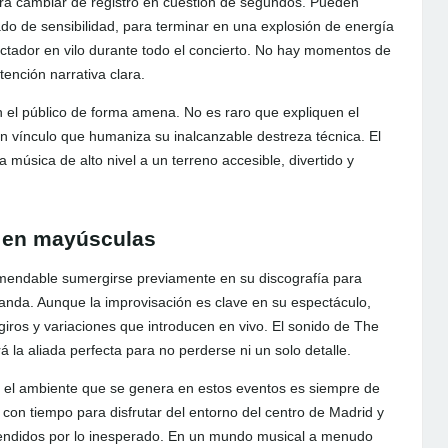
ara cambiar de registro en cuestión de segundos. Pueden
ado de sensibilidad, para terminar en una explosión de energía
ectador en vilo durante todo el concierto. No hay momentos de
tención narrativa clara.
n el público de forma amena. No es raro que expliquen el
n vínculo que humaniza su inalcanzable destreza técnica. El
 música de alto nivel a un terreno accesible, divertido y
a en mayúsculas
comendable sumergirse previamente en su discografía para
 banda. Aunque la improvisación es clave en su espectáculo,
giros y variaciones que introducen en vivo. El sonido de The
rá la aliada perfecta para no perderse ni un solo detalle.
ad, el ambiente que se genera en estos eventos es siempre de
 con tiempo para disfrutar del entorno del centro de Madrid y
rprendidos por lo inesperado. En un mundo musical a menudo