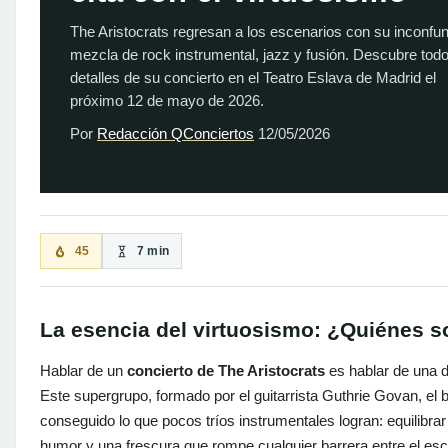
The Aristocrats regresan a los escenarios con su inconfun
mezcla de rock instrumental, jazz y fusión. Descubre todo
detalles de su concierto en el Teatro Eslava de Madrid el
próximo 12 de mayo de 2026.
Por
Redacción QConciertos
12/05/2026
45
7 min
La esencia del virtuosismo: ¿Quiénes s
Hablar de un
concierto de The Aristocrats
es hablar de una d
Este supergrupo, formado por el guitarrista Guthrie Govan, el 
conseguido lo que pocos tríos instrumentales logran: equilibr
humor y una frescura que rompe cualquier barrera entre el es