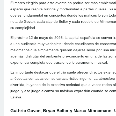
El marco elegido para este evento no podría ser más emblemátic
espacio que respira historia y modernidad a partes iguales. Su a
que es fundamental en conciertos donde los matices lo son todo.
nota de Govan, cada slap de Beller y cada redoble de Minnemann
su complejidad.
El próximo 12 de mayo de 2026, la capital española se convertirá
a una audiencia muy variopinta: desde estudiantes de conservat
melómanos que simplemente quieren dejarse llevar por una músic
además, disfrutar del ambiente pre-concierto en una de las zona
experiencia completa que trasciende lo puramente musical.
Es importante destacar que el trío suele ofrecer directos exten
anécdotas contadas con su característico ingenio. La atmósfera 
divertida, huyendo de la excesiva seriedad que a veces rodea al 
juego, y ese juego alcanza su máxima expresión cuando se comp
Eslava.
Guthrie Govan, Bryan Beller y Marco Minnemann: Un