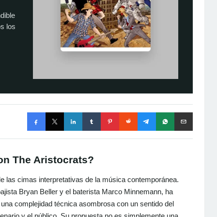
dible
s los
on The Aristocrats?
e las cimas interpretativas de la música contemporánea.
bajista Bryan Beller y el baterista Marco Minnemann, ha
ar una complejidad técnica asombrosa con un sentido del
cenario y el público. Su propuesta no es simplemente una