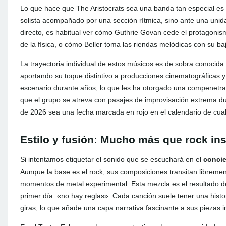
Lo que hace que The Aristocrats sea una banda tan especial es 
solista acompañado por una sección rítmica, sino ante una unid
directo, es habitual ver cómo Guthrie Govan cede el protagonis
de la física, o cómo Beller toma las riendas melódicas con su ba
La trayectoria individual de estos músicos es de sobra conoci
aportando su toque distintivo a producciones cinematográficas 
escenario durante años, lo que les ha otorgado una compenetraci
que el grupo se atreva con pasajes de improvisación extrema d
de 2026 sea una fecha marcada en rojo en el calendario de cual
Estilo y fusión: Mucho más que rock in
Si intentamos etiquetar el sonido que se escuchará en el
concie
Aunque la base es el rock, sus composiciones transitan libremente
momentos de metal experimental. Esta mezcla es el resultado de 
primer día: «no hay reglas». Cada canción suele tener una hist
giras, lo que añade una capa narrativa fascinante a sus piezas 