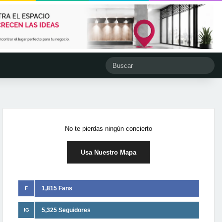
No te pierdas ningún concierto
Usa Nuestro Mapa
1,815 Fans
F
5,325 Seguidores
IG