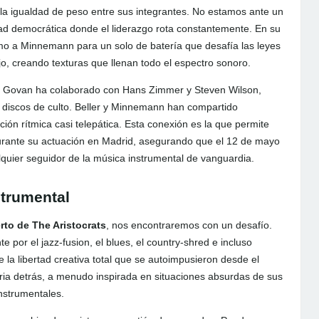
la igualdad de peso entre sus integrantes. No estamos ante un
ad democrática donde el liderazgo rota constantemente. En su
mo a Minnemann para un solo de batería que desafía las leyes
jo, creando texturas que llenan todo el espectro sonoro.
da. Govan ha colaborado con Hans Zimmer y Steven Wilson,
y discos de culto. Beller y Minnemann han compartido
ón rítmica casi telepática. Esta conexión es la que permite
urante su actuación en Madrid, asegurando que el 12 de mayo
quier seguidor de la música instrumental de vanguardia.
strumental
rto de The Aristocrats
, nos encontraremos con un desafío.
 por el jazz-fusion, el blues, el country-shred e incluso
la libertad creativa total que se autoimpusieron desde el
oria detrás, a menudo inspirada en situaciones absurdas de sus
instrumentales.