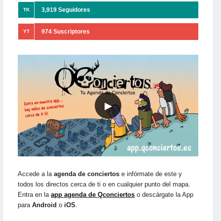
3,919 Seguidores
TK
974 Suscriptores
YT
▶
Accede a la
agenda de conciertos
e infórmate de este y
todos los directos cerca de ti o en cualquier punto del mapa.
Entra en la
app agenda de Qconciertos
o descárgate la App
para
Android
o
iOS
.