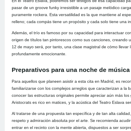
En el Teatro Eslava, podremos ser testigos de esa capacidad p
pasar de un groove funky irresistible a un pasaje melódico carg
puramente rockera. Esta versatilidad es la que mantiene al esp
relleno; cada compás tiene un propósito y cada solo tiene una in
Además, el trío es famoso por su capacidad para interactuar co
origen de títulos tan pintorescos como sus canciones, creando u
12 de mayo será, por tanto, una clase magistral de cómo llevar la
profundamente emocionante.
Preparativos para una noche de músic
Para aquellos que planeen asistir a esta cita en Madrid, es re
familiarizarse con los complejos arreglos que caracterizan a la
conocer las estructuras originales permite apreciar aún más los 
Aristocrats es rico en matices, y la acústica del Teatro Eslava se
Al tratarse de una propuesta tan específica y de tan alta calid
respeto y admiración absoluta por el arte. Se recomienda acudir
entrar en el recinto con la mente abierta, dispuestos a ser so