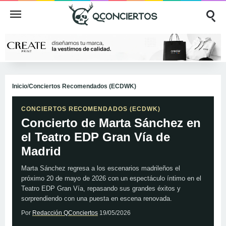
Inicio
/
Conciertos Recomendados (ECDWK)
CONCIERTOS RECOMENDADOS (ECDWK)
Concierto de Marta Sánchez en
el Teatro EDP Gran Vía de
Madrid
Marta Sánchez regresa a los escenarios madrileños el
próximo 20 de mayo de 2026 con un espectáculo íntimo en el
Teatro EDP Gran Vía, repasando sus grandes éxitos y
sorprendiendo con una puesta en escena renovada.
Por
Redacción QConciertos
19/05/2026