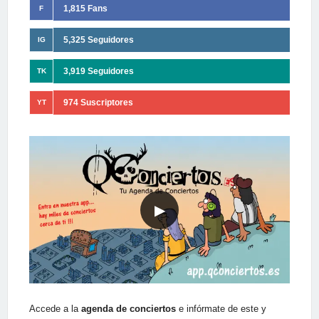
1,815 Fans
F
5,325 Seguidores
IG
3,919 Seguidores
TK
974 Suscriptores
YT
▶
Accede a la
agenda de conciertos
e infórmate de este y