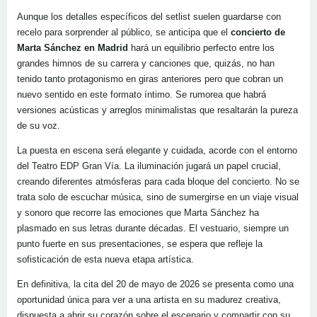
Aunque los detalles específicos del setlist suelen guardarse con
recelo para sorprender al público, se anticipa que el
concierto de
Marta Sánchez en Madrid
hará un equilibrio perfecto entre los
grandes himnos de su carrera y canciones que, quizás, no han
tenido tanto protagonismo en giras anteriores pero que cobran un
nuevo sentido en este formato íntimo. Se rumorea que habrá
versiones acústicas y arreglos minimalistas que resaltarán la pureza
de su voz.
La puesta en escena será elegante y cuidada, acorde con el entorno
del Teatro EDP Gran Vía. La iluminación jugará un papel crucial,
creando diferentes atmósferas para cada bloque del concierto. No se
trata solo de escuchar música, sino de sumergirse en un viaje visual
y sonoro que recorre las emociones que Marta Sánchez ha
plasmado en sus letras durante décadas. El vestuario, siempre un
punto fuerte en sus presentaciones, se espera que refleje la
sofisticación de esta nueva etapa artística.
En definitiva, la cita del 20 de mayo de 2026 se presenta como una
oportunidad única para ver a una artista en su madurez creativa,
dispuesta a abrir su corazón sobre el escenario y compartir con su