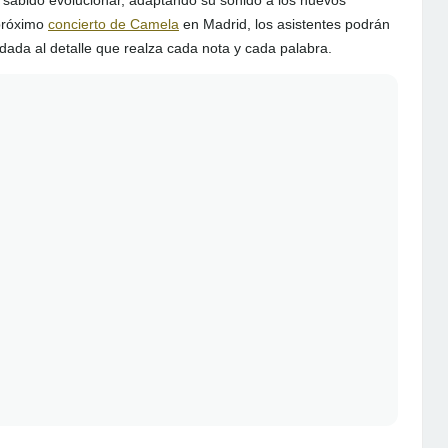
han sabido evolucionar, adaptando su sonido a los nuevos
 próximo
concierto de Camela
en Madrid, los asistentes podrán
idada al detalle que realza cada nota y cada palabra.