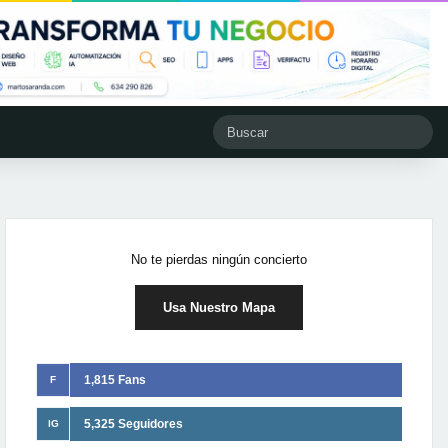
No te pierdas ningún concierto
Usa Nuestro Mapa
1,815 Fans
F
5,325 Seguidores
IG