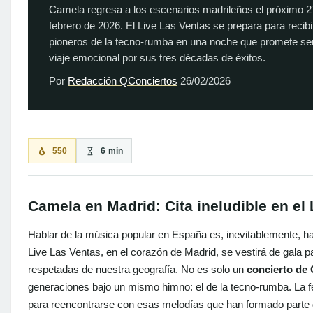
Camela regresa a los escenarios madrileños el próximo 2
febrero de 2026. El Live Las Ventas se prepara para recibi
pioneros de la tecno-rumba en una noche que promete se
viaje emocional por sus tres décadas de éxitos.
Por
Redacción QConciertos
26/02/2026
550
6 min
Camela en Madrid: Cita ineludible en el
Hablar de la música popular en España es, inevitablemente, h
Live Las Ventas, en el corazón de Madrid, se vestirá de gala p
respetadas de nuestra geografía. No es solo un
concierto de
generaciones bajo un mismo himno: el de la tecno-rumba. La 
para reencontrarse con esas melodías que han formado parte d