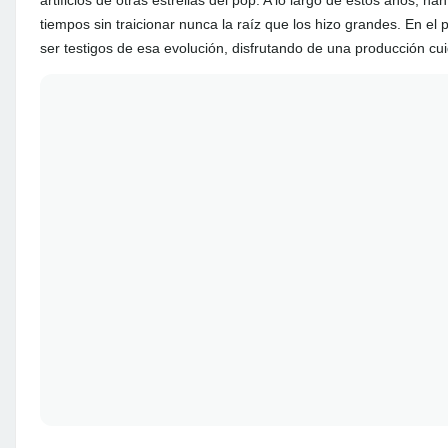
artificios de otras estrellas del pop. A lo largo de estos años, 
tiempos sin traicionar nunca la raíz que los hizo grandes. En el
ser testigos de esa evolución, disfrutando de una producción cu