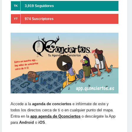
3,919 Seguidores
TK
974 Suscriptores
YT
▶
Accede a la
agenda de conciertos
e infórmate de este y
todos los directos cerca de ti o en cualquier punto del mapa.
Entra en la
app agenda de Qconciertos
o descárgate la App
para
Android
o
iOS
.