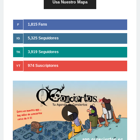
Usa Nuestro Mapa
1,815 Fans
F
5,325 Seguidores
IG
3,919 Seguidores
TK
974 Suscriptores
YT
▶