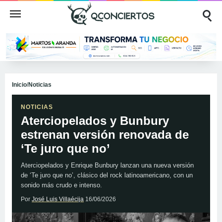
Inicio
/
Noticias
NOTICIAS
Aterciopelados y Bunbury
estrenan versión renovada de
‘Te juro que no’
Aterciopelados y Enrique Bunbury lanzan una nueva versión
de ‘Te juro que no’, clásico del rock latinoamericano, con un
sonido más crudo e intenso.
Por
José Luis Villaécija
16/06/2026