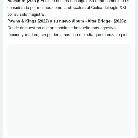
Blackbird (2007):
El disco que los consagró. Su tema homónimo es
considerado por muchos como la «Escalera al Cielo» del siglo XXI
por su solo magistral.
Pawns & Kings (2022) y su nuevo álbum «Alter Bridge» (2026):
Donde demuestran que su sonido se ha vuelto más agresivo,
técnico y maduro, sin perder jamás esa melodía que te eriza la piel.