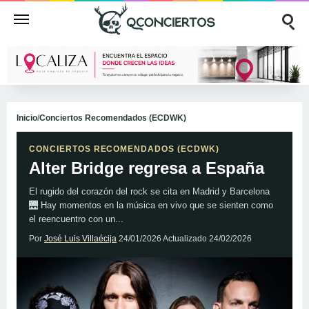
Inicio
/
Conciertos Recomendados (ECDWK)
CONCIERTOS RECOMENDADOS (ECDWK)
Alter Bridge regresa a España
El rugido del corazón del rock se cita en Madrid y Barcelona
🌉 Hay momentos en la música en vivo que se sienten como
el reencuentro con un...
Por
José Luis Villaécija
24/01/2026
Actualizado
24/02/2026