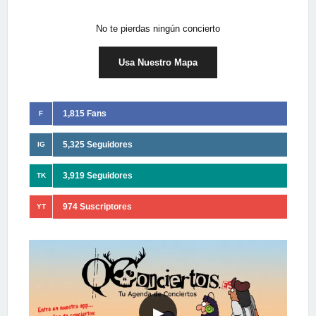
No te pierdas ningún concierto
Usa Nuestro Mapa
1,815 Fans
F
5,325 Seguidores
IG
3,919 Seguidores
TK
974 Suscriptores
YT
▶