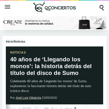
Inicio
/
Noticias
NOTICIAS
40 años de ‘Llegando los
monos’: la historia detrás del
título del disco de Sumo
Celebrando 40 años de 'Llegando los monos' de Sumo,
exploramos la fascinante historia detrás del título de este
icónico disco.
Por
José Luis Villaécija
22/05/2026