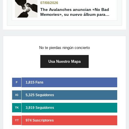
07/08/2026
The Avalanches anuncian «No Bad
Memories», su nuevo álbum para
octubre
No te pierdas ningún concierto
Usa Nuestro Mapa
1,815 Fans
F
5,325 Seguidores
IG
3,919 Seguidores
TK
974 Suscriptores
YT