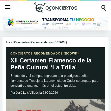
Inicio
/
Conciertos Recomendados (ECDWK)
CONCIERTOS RECOMENDADOS (ECDWK)
XII Certamen Flamenco de la
Peña Cultural ‘La Trilla’
El duende y el compás regresan a la prestigiosa peña
flamenca de Trebujena La provincia de Cádiz se prepara para
convertirse una vez más en el epicentro del...
Por
José Luis Villaécija
28/05/2026