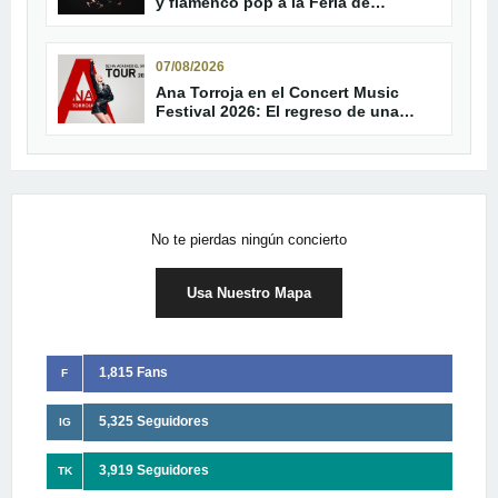
y flamenco pop a la Feria de
Trebujena
07/08/2026
Ana Torroja en el Concert Music
Festival 2026: El regreso de una
leyenda del pop
No te pierdas ningún concierto
Usa Nuestro Mapa
1,815 Fans
F
5,325 Seguidores
IG
3,919 Seguidores
TK