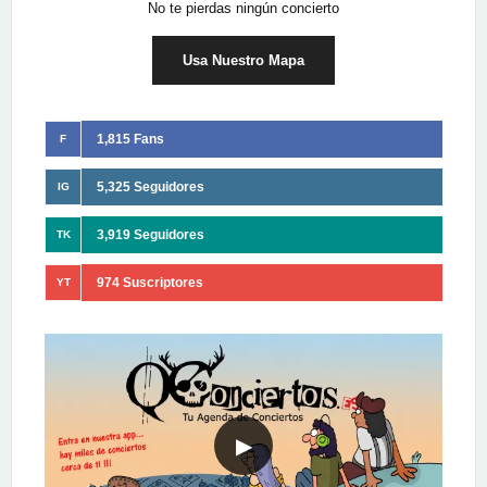
No te pierdas ningún concierto
Usa Nuestro Mapa
1,815 Fans
F
5,325 Seguidores
IG
3,919 Seguidores
TK
974 Suscriptores
YT
▶