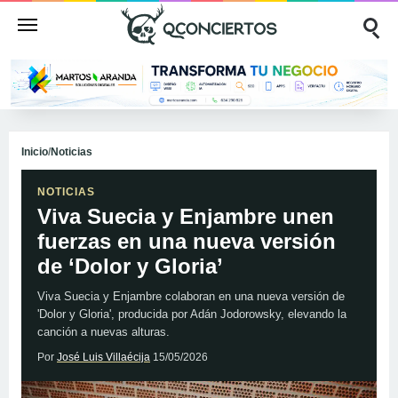
Inicio
/
Noticias
NOTICIAS
Viva Suecia y Enjambre unen
fuerzas en una nueva versión
de ‘Dolor y Gloria’
Viva Suecia y Enjambre colaboran en una nueva versión de
'Dolor y Gloria', producida por Adán Jodorowsky, elevando la
canción a nuevas alturas.
Por
José Luis Villaécija
15/05/2026