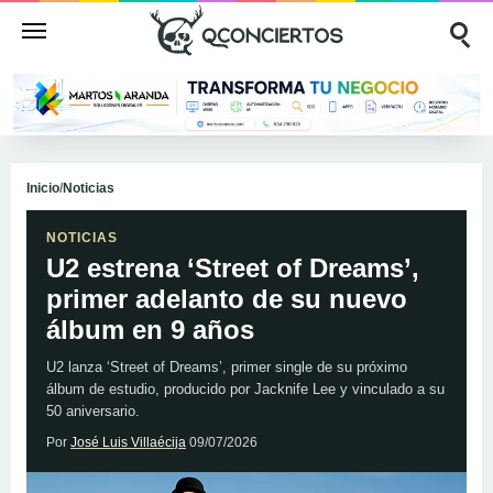
Inicio
/
Noticias
NOTICIAS
U2 estrena ‘Street of Dreams’,
primer adelanto de su nuevo
álbum en 9 años
U2 lanza ‘Street of Dreams’, primer single de su próximo
álbum de estudio, producido por Jacknife Lee y vinculado a su
50 aniversario.
Por
José Luis Villaécija
09/07/2026