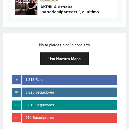
08/08/2026
AKRIILA estrena
‘partedemipartedeti’, el último
adelanto de su álbum
No te pierdas ningún concierto
Usa Nuestro Mapa
1,815 Fans
F
5,325 Seguidores
IG
3,919 Seguidores
TK
974 Suscriptores
YT