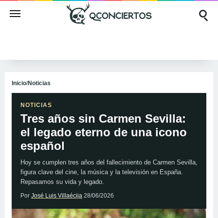
Inicio
/
Noticias
NOTICIAS
Tres años sin Carmen Sevilla:
el legado eterno de una icono
español
Hoy se cumplen tres años del fallecimiento de Carmen Sevilla,
figura clave del cine, la música y la televisión en España.
Repasamos su vida y legado.
Por
José Luis Villaécija
28/06/2026