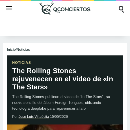
Inicio
/
Noticias
NOTICIAS
The Rolling Stones
rejuvenecen en el video de «In
The Stars»
The Rolling Stones publican el video de "In The Stars", su
nuevo sencillo del álbum Foreign Tongues, utilizando
tecnología deepfake para rejuvenecer a la b
Por
José Luis Villaécija
15/05/2026