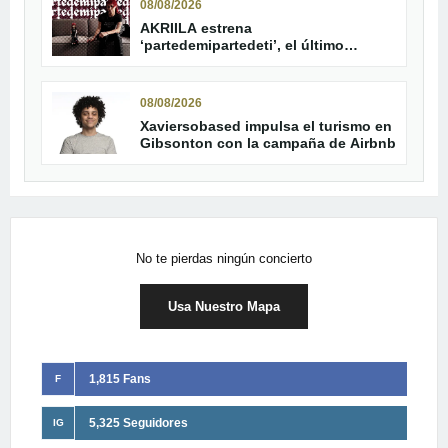
08/08/2026
AKRIILA estrena
‘partedemipartedeti’, el último
adelanto de su álbum
08/08/2026
Xaviersobased impulsa el turismo en
Gibsonton con la campaña de Airbnb
No te pierdas ningún concierto
Usa Nuestro Mapa
1,815 Fans
F
5,325 Seguidores
IG