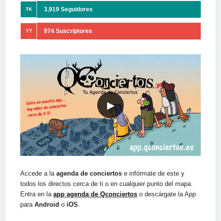
3,919 Seguidores
TK
974 Suscriptores
YT
▶
Accede a la
agenda de conciertos
e infórmate de este y
todos los directos cerca de ti o en cualquier punto del mapa.
Entra en la
app agenda de Qconciertos
o descárgate la App
para
Android
o
iOS
.