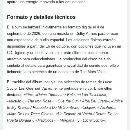
aporta una energía renovada a las actuaciones.
Formato y detalles técnicos
El álbum se lanzará inicialmente en formato digital el 4 de
septiembre de 2026, con una mezcla en Dolby Atmos para ofrecer
una experiencia de audio espacial. Las ediciones físicas estarán
disponibles a partir del 16 de octubre, con opciones que incluyen un
CD Digipak y un doble vinilo rojo, este último especialmente
atractivo para coleccionistas. La producción del disco ha sido
cuidada al detalle para garantizar una calidad de sonido que refleje
fielmente la experiencia de un concierto de The Mars Volta.
El tracklist del álbum incluye una selección de temas de
Lucro
Sucio; Los Ojos del Vacío
, reinterpretados en vivo. Entre ellos
destacan
«Fin»
,
«Reina Tormenta / Enlazan Las Tinieblas»
,
«Mictlán»
,
«The Iron Rose»
,
«Cue the Sun / Alba Del Orate»
,
«Voice
In My Knives / Poseedora De Mi Sombra»
,
«Celaje»
,
«Vociferó»
,
«Mito De Los Trece Cielos»
,
«Un Disparo Al Vacío / Detrás De La
Puerta Dorada»
,
«Maullidos»
,
«Morgana»
y
«Lucro Sucio»
.