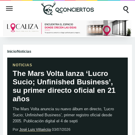
Inicio
/
Noticias
NOTICIAS
The Mars Volta lanza ‘Lucro
Sucio; Unfinished Business’,
su primer directo oficial en 21
años
The Mars Volta anuncia su nuevo álbum en directo, 'Lucro
Sucio; Unfinished Business', primer registro oficial desde
2005. Publicación digital el 4 de septi
Por
José Luis Villaécija
03/07/2026