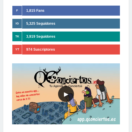
1,815 Fans
F
5,325 Seguidores
IG
3,919 Seguidores
TK
974 Suscriptores
YT
▶