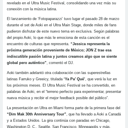
revelado en el Ultra Music Festival, consolidando una vez más su
conexión con la música latina.
El lanzamiento de ‘Fotopaparazzi’ tuvo lugar el pasado 28 de marzo
durante el set de Aoki en el Ultra Main Stage, donde miles de fans
pudieron disfrutar de este nuevo tema en exclusiva. Según palabras
del propio Aoki, lo que más le emociona de esta canción es el
encuentro de culturas que representa.
“Jessica representa la
próxima generación proveniente de México; JON Z trae esa
indiscutible pasión latina y juntos creamos algo que se siente
global pero auténtico”
, comentó el DJ.
Aoki también adelantó otra colaboración con las superestrellas
latinas Farruko y Greeicy, titulada
‘Ya Pa’ Qué’
, que verá la luz en
los próximos meses. El Ultra Music Festival se ha convertido, en
palabras de Aoki, en el “terreno perfecto para experimentar, presentar
nueva música y recibir el mejor feedback posible del público”.
La presentación en Ultra en Miami forma parte de la primera fase del
“Dim Mak 30th Anniversary Tour”
, que ha llevado a Aoki a Canadá
y a Estados Unidos. La gira continúa con paradas en Chicago,
Washington D. C., Seattle, San Francisco, Minneapolis y más.