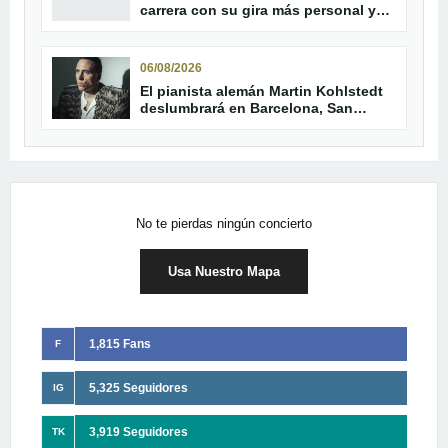
carrera con su gira más personal y
parada en Helldorado
06/08/2026
El pianista alemán Martin Kohlstedt
deslumbrará en Barcelona, San
Sebastián y Madrid en 2027
No te pierdas ningún concierto
Usa Nuestro Mapa
1,815 Fans
F
5,325 Seguidores
IG
3,919 Seguidores
TK