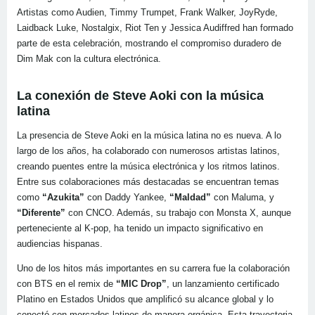
Artistas como Audien, Timmy Trumpet, Frank Walker, JoyRyde,
Laidback Luke, Nostalgix, Riot Ten y Jessica Audiffred han formado
parte de esta celebración, mostrando el compromiso duradero de
Dim Mak con la cultura electrónica.
La conexión de Steve Aoki con la música
latina
La presencia de Steve Aoki en la música latina no es nueva. A lo
largo de los años, ha colaborado con numerosos artistas latinos,
creando puentes entre la música electrónica y los ritmos latinos.
Entre sus colaboraciones más destacadas se encuentran temas
como
“Azukita”
con Daddy Yankee,
“Maldad”
con Maluma, y
“Diferente”
con CNCO. Además, su trabajo con Monsta X, aunque
perteneciente al K-pop, ha tenido un impacto significativo en
audiencias hispanas.
Uno de los hitos más importantes en su carrera fue la colaboración
con BTS en el remix de
“MIC Drop”
, un lanzamiento certificado
Platino en Estados Unidos que amplificó su alcance global y lo
conectó con mercados latinos de manera orgánica. Esta trayectoria