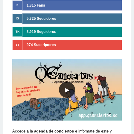
1,815 Fans
F
5,325 Seguidores
IG
3,919 Seguidores
TK
974 Suscriptores
YT
▶
Accede a la
agenda de conciertos
e infórmate de este y