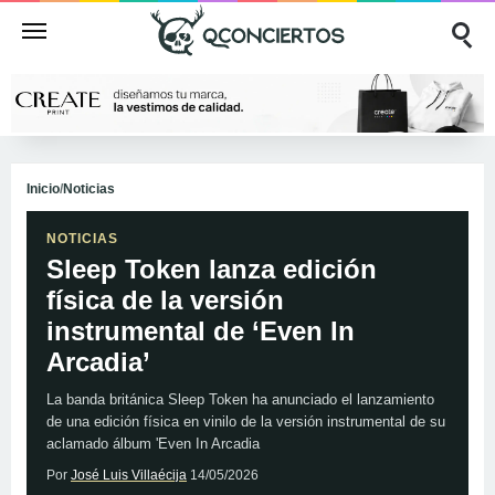
Inicio
/
Noticias
NOTICIAS
Sleep Token lanza edición
física de la versión
instrumental de ‘Even In
Arcadia’
La banda británica Sleep Token ha anunciado el lanzamiento
de una edición física en vinilo de la versión instrumental de su
aclamado álbum 'Even In Arcadia
Por
José Luis Villaécija
14/05/2026