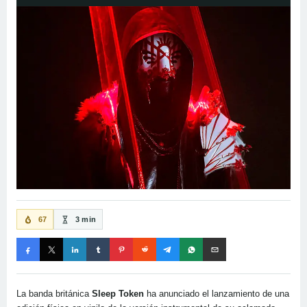
67
3 min
La banda británica
Sleep Token
ha anunciado el lanzamiento de una