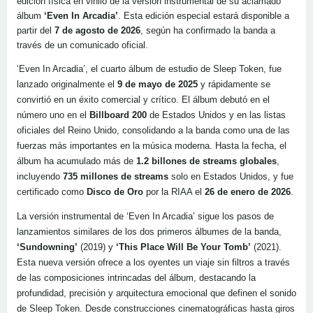
edición física en vinilo de la versión instrumental de su aclamado
álbum
‘Even In Arcadia’
. Esta edición especial estará disponible a
partir del
7 de agosto de 2026
, según ha confirmado la banda a
través de un comunicado oficial.
‘Even In Arcadia’, el cuarto álbum de estudio de Sleep Token, fue
lanzado originalmente el
9 de mayo de 2025
y rápidamente se
convirtió en un éxito comercial y crítico. El álbum debutó en el
número uno en el
Billboard 200
de Estados Unidos y en las listas
oficiales del Reino Unido, consolidando a la banda como una de las
fuerzas más importantes en la música moderna. Hasta la fecha, el
álbum ha acumulado más de
1.2 billones de streams globales
,
incluyendo
735 millones de streams
solo en Estados Unidos, y fue
certificado como
Disco de Oro
por la RIAA el
26 de enero de 2026
.
La versión instrumental de ‘Even In Arcadia’ sigue los pasos de
lanzamientos similares de los dos primeros álbumes de la banda,
‘Sundowning’
(2019) y
‘This Place Will Be Your Tomb’
(2021).
Esta nueva versión ofrece a los oyentes un viaje sin filtros a través
de las composiciones intrincadas del álbum, destacando la
profundidad, precisión y arquitectura emocional que definen el sonido
de Sleep Token. Desde construcciones cinematográficas hasta giros