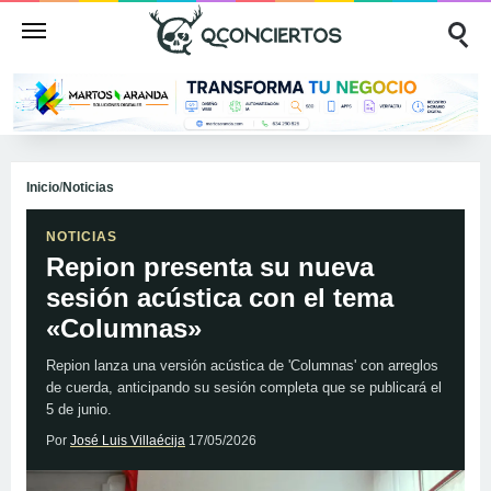
Inicio
/
Noticias
NOTICIAS
Repion presenta su nueva
sesión acústica con el tema
«Columnas»
Repion lanza una versión acústica de 'Columnas' con arreglos
de cuerda, anticipando su sesión completa que se publicará el
5 de junio.
Por
José Luis Villaécija
17/05/2026