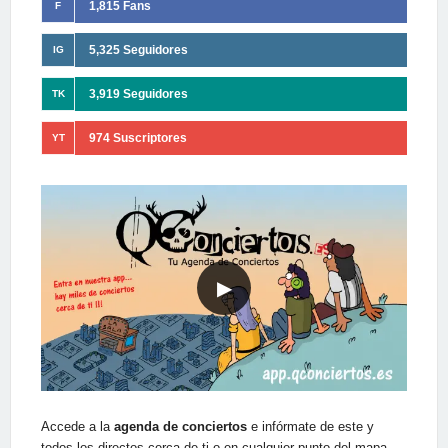
1,815 Fans
F
5,325 Seguidores
IG
3,919 Seguidores
TK
974 Suscriptores
YT
▶
Accede a la
agenda de conciertos
e infórmate de este y
todos los directos cerca de ti o en cualquier punto del mapa.