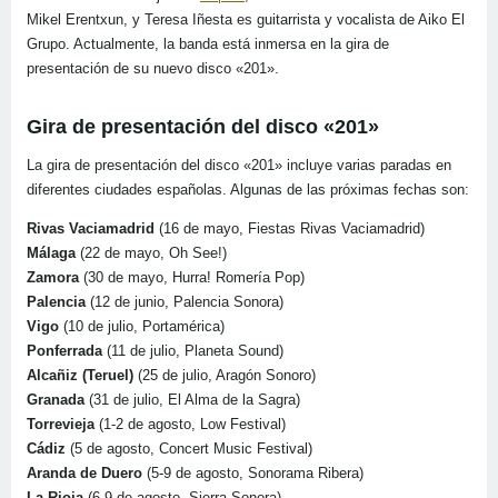
Mikel Erentxun, y Teresa Iñesta es guitarrista y vocalista de Aiko El
Grupo. Actualmente, la banda está inmersa en la gira de
presentación de su nuevo disco «201».
Gira de presentación del disco «201»
La gira de presentación del disco «201» incluye varias paradas en
diferentes ciudades españolas. Algunas de las próximas fechas son:
Rivas Vaciamadrid
(16 de mayo, Fiestas Rivas Vaciamadrid)
Málaga
(22 de mayo, Oh See!)
Zamora
(30 de mayo, Hurra! Romería Pop)
Palencia
(12 de junio, Palencia Sonora)
Vigo
(10 de julio, Portamérica)
Ponferrada
(11 de julio, Planeta Sound)
Alcañiz (Teruel)
(25 de julio, Aragón Sonoro)
Granada
(31 de julio, El Alma de la Sagra)
Torrevieja
(1-2 de agosto, Low Festival)
Cádiz
(5 de agosto, Concert Music Festival)
Aranda de Duero
(5-9 de agosto, Sonorama Ribera)
La Rioja
(6-9 de agosto, Sierra Sonora)