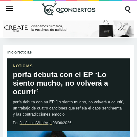
Inicio
/
Noticias
NOTICIAS
porfa debuta con el EP ‘Lo
siento mucho, no volverá a
ocurrir’
porfa debuta con su EP 'Lo siento mucho, no volverá a ocurrir',
un trabajo de cuatro canciones que refleja el caos sentimental
y las contradicciones emocio
Por
José Luis Villaécija
08/06/2026