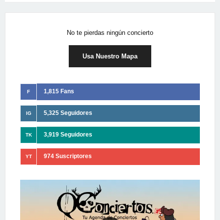
No te pierdas ningún concierto
Usa Nuestro Mapa
1,815 Fans
F
5,325 Seguidores
IG
3,919 Seguidores
TK
974 Suscriptores
YT