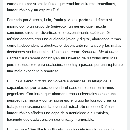
caracteriza por su estilo único que combina guitarras inmediatas,
humor irónico y un espíritu DIY.
Formado por Antonio, Lolo, Paula y Maca,
porfa
se define a sí
mismo como un grupo de
tonti-rock
, un género que mezcla
canciones directas, divertidas y emocionalmente caóticas. Su
música conecta con una audiencia joven y digital, abordando temas
como la dependencia afectiva, el desencanto romántico y las malas
decisiones sentimentales. Canciones como
Samanta
,
Me aburres
,
Fantasma
y
Perdón
construyen un universo de historias absurdas
pero reconocibles para cualquiera que haya pasado por una ruptura o
una mala experiencia amorosa.
El EP
Lo siento mucho, no volverá a ocurrir
es un reflejo de la
capacidad de
porfa
para convertir el caos emocional en himnos
pegadizos. Con letras que abordan temas universales desde una
perspectiva fresca y contemporánea, el grupo ha logrado crear un
trabajo que resuena con la juventud actual. Su enfoque DIY y su
humor irónico añaden una capa de autenticidad a su música,
haciendo que cada canción sea única y memorable.
El concurso
Vivo Back to Bands
, que ha sido impulsado por la