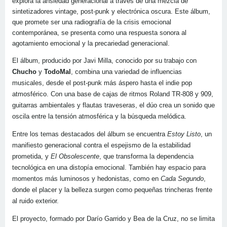
explora la ansiedad generacional a través de una mezcla de
sintetizadores vintage, post-punk y electrónica oscura. Este álbum,
que promete ser una radiografía de la crisis emocional
contemporánea, se presenta como una respuesta sonora al
agotamiento emocional y la precariedad generacional.
El álbum, producido por Javi Milla, conocido por su trabajo con
Chucho
y
TodoMal
, combina una variedad de influencias
musicales, desde el post-punk más áspero hasta el indie pop
atmosférico. Con una base de cajas de ritmos Roland TR-808 y 909,
guitarras ambientales y flautas traveseras, el dúo crea un sonido que
oscila entre la tensión atmosférica y la búsqueda melódica.
Entre los temas destacados del álbum se encuentra
Estoy Listo
, un
manifiesto generacional contra el espejismo de la estabilidad
prometida, y
El Obsolescente
, que transforma la dependencia
tecnológica en una distopía emocional. También hay espacio para
momentos más luminosos y hedonistas, como en
Cada Segundo
,
donde el placer y la belleza surgen como pequeñas trincheras frente
al ruido exterior.
El proyecto, formado por Darío Garrido y Bea de la Cruz, no se limita