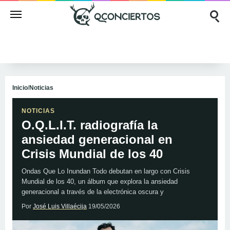
Inicio
/
Noticias
NOTICIAS
O.Q.L.I.T. radiografía la
ansiedad generacional en
Crisis Mundial de los 40
Ondas Que Lo Inundan Todo debutan en largo con Crisis
Mundial de los 40, un álbum que explora la ansiedad
generacional a través de la electrónica oscura y
Por
José Luis Villaécija
19/05/2026