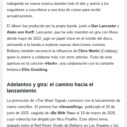
trabajando en nueva música durante todo el año y animó a los
seguidores a suscribirse a una lista de correo para recibir
actualizaciones.
El álbum fue producido por la propia banda, junto a
Dan Lancaster
y
Aleks von Korff
. Lancaster, que ha sido miembro en gira con Muse
desde mayo de 2022, jugó un papel clave en el sonido del disco,
animando a la banda a explorar nuevas direcciones sonoras.
Bellamy también reconoció la influencia de
Chris Martin
(Coldplay),
quien lo animó a colaborar más con otros artistas. Fruto de esta
apertura es la canción
«Hush»
, una colaboración con la cantante
británica
Ellie Goulding
.
Adelantos y gira: el camino hacia el
lanzamiento
La promoción de «The Wow! Signal» comenzó con el lanzamiento de
varios sencillos. El primero fue
«Unravelling»
, publicado el 20 de
junio de 2025, seguido de
«Be With You»
el 19 de marzo de 2026,
cuyo videoclip fue dirigido por Nico Poalillo. Este último tema,
grabado entre el Red Room Studio de Bellamy en Los Ángeles y los