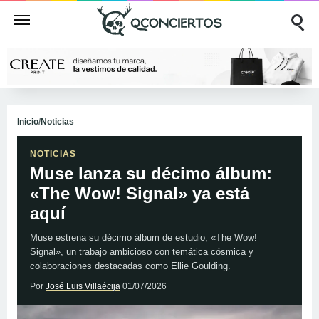
Inicio
/
Noticias
NOTICIAS
Muse lanza su décimo álbum:
«The Wow! Signal» ya está
aquí
Muse estrena su décimo álbum de estudio, «The Wow!
Signal», un trabajo ambicioso con temática cósmica y
colaboraciones destacadas como Ellie Goulding.
Por
José Luis Villaécija
01/07/2026