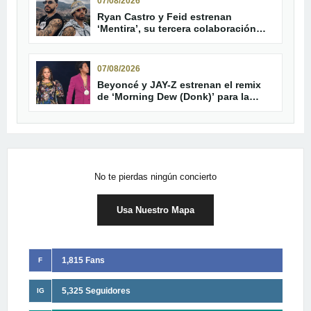
07/08/2026
Ryan Castro y Feid estrenan
‘Mentira’, su tercera colaboración
oficial
07/08/2026
Beyoncé y JAY-Z estrenan el remix
de ‘Morning Dew (Donk)’ para la
reedición de ‘B’Day’
No te pierdas ningún concierto
Usa Nuestro Mapa
1,815 Fans
F
5,325 Seguidores
IG