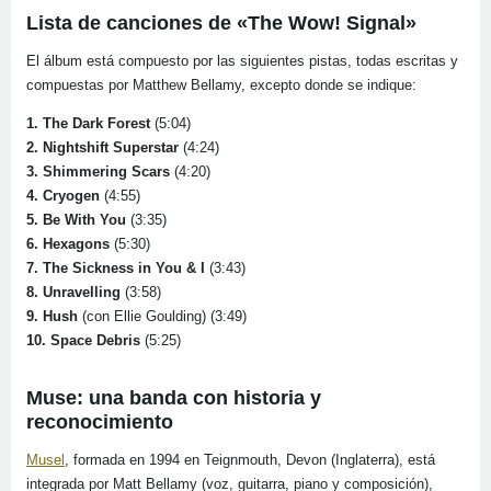
Lista de canciones de «The Wow! Signal»
El álbum está compuesto por las siguientes pistas, todas escritas y
compuestas por Matthew Bellamy, excepto donde se indique:
1. The Dark Forest
(5:04)
2. Nightshift Superstar
(4:24)
3. Shimmering Scars
(4:20)
4. Cryogen
(4:55)
5. Be With You
(3:35)
6. Hexagons
(5:30)
7. The Sickness in You & I
(3:43)
8. Unravelling
(3:58)
9. Hush
(con Ellie Goulding) (3:49)
10. Space Debris
(5:25)
Muse: una banda con historia y
reconocimiento
Musel
, formada en 1994 en Teignmouth, Devon (Inglaterra), está
integrada por Matt Bellamy (voz, guitarra, piano y composición),