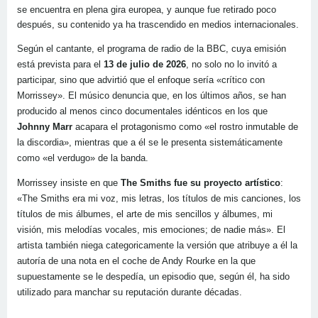
se encuentra en plena gira europea, y aunque fue retirado poco
después, su contenido ya ha trascendido en medios internacionales.
Según el cantante, el programa de radio de la BBC, cuya emisión
está prevista para el
13 de julio de 2026
, no solo no lo invitó a
participar, sino que advirtió que el enfoque sería «crítico con
Morrissey». El músico denuncia que, en los últimos años, se han
producido al menos cinco documentales idénticos en los que
Johnny Marr
acapara el protagonismo como «el rostro inmutable de
la discordia», mientras que a él se le presenta sistemáticamente
como «el verdugo» de la banda.
Morrissey insiste en que
The Smiths fue su proyecto artístico
:
«The Smiths era mi voz, mis letras, los títulos de mis canciones, los
títulos de mis álbumes, el arte de mis sencillos y álbumes, mi
visión, mis melodías vocales, mis emociones; de nadie más». El
artista también niega categoricamente la versión que atribuye a él la
autoría de una nota en el coche de Andy Rourke en la que
supuestamente se le despedía, un episodio que, según él, ha sido
utilizado para manchar su reputación durante décadas.