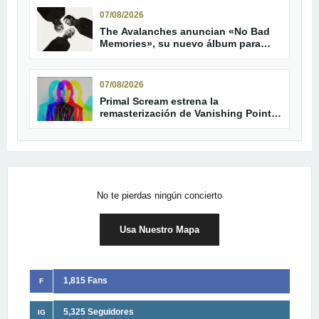
07/08/2026
The Avalanches anuncian «No Bad
Memories», su nuevo álbum para
octubre
07/08/2026
Primal Scream estrena la
remasterización de Vanishing Point,
primer capítulo de The Bunker
Trilogy
No te pierdas ningún concierto
Usa Nuestro Mapa
1,815 Fans
F
5,325 Seguidores
IG