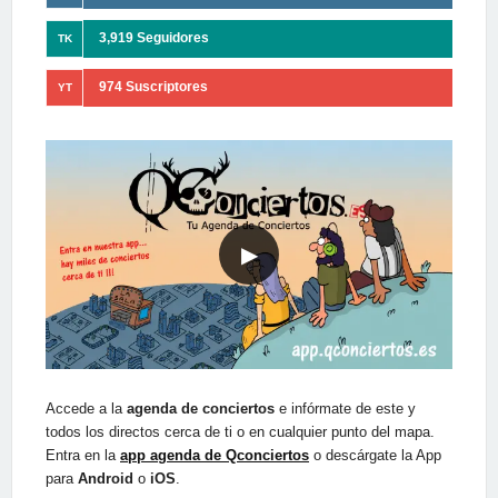
3,919 Seguidores
TK
974 Suscriptores
YT
▶
Accede a la
agenda de conciertos
e infórmate de este y
todos los directos cerca de ti o en cualquier punto del mapa.
Entra en la
app agenda de Qconciertos
o descárgate la App
para
Android
o
iOS
.