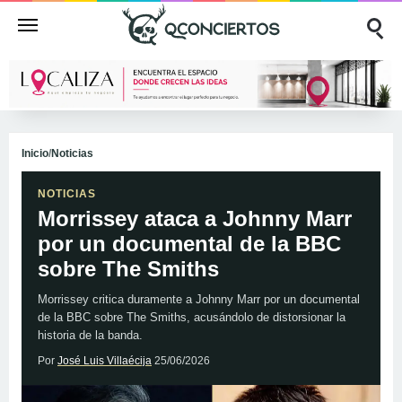
Inicio
/
Noticias
NOTICIAS
Morrissey ataca a Johnny Marr
por un documental de la BBC
sobre The Smiths
Morrissey critica duramente a Johnny Marr por un documental
de la BBC sobre The Smiths, acusándolo de distorsionar la
historia de la banda.
Por
José Luis Villaécija
25/06/2026