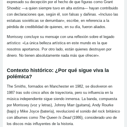
expresado su decepción por el hecho de que figuras como Grant
Showbiz —a quien siempre tuvo en alta estima— hayan contribuido
con declaraciones que, según él, son falsas y dañinas. «Incluso las
estatuas soviéticas se derrumban», escribe, en referencia a la
pérdida de credibilidad de quienes, en su día, fueron aliados.
Morrissey concluye su mensaje con una reflexión sobre el legado
artístico: «La única belleza artística en este mundo es la que
nosotros aportamos. Por otro lado, están quienes destruyen por
dinero. No tienen absolutamente nada más que ofrecer».
Contexto histórico: ¿Por qué sigue viva la
polémica?
The Smiths, formados en Manchester en 1982, se disolveron en
1987 tras solo cinco años de trayectoria, pero su influencia en la
música independiente sigue siendo inmensa. La banda, compuesta
por Morrissey (voz y letras), Johnny Marr (guitarra), Andy Rourke
(bajo) y Mike Joyce (batería), revolucionó el sonido del rock británico
con álbumes como
The Queen Is Dead
(1986), considerado uno de
los discos más influyentes de la historia.