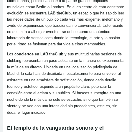
últimos años, posicionándose a la par de grandes capitales
mundiales como Berlín o Londres. En el epicentro de esta constante
evolución se encuentra
LAB theClub
, un espacio que ha sabido leer
las necesidades de un público cada vez más exigente, melómano y
ávido de experiencias que trasciendan lo convencional. Este recinto
no se limita a albergar eventos; se define como un auténtico
laboratorio de sensaciones donde la tecnología, el arte y la pasión
por el ritmo se fusionan para dar vida a citas memorables.
Los
conciertos en LAB theClub
y sus multitudinarias sesiones de
clubbing representan un paso adelante en la manera de experimentar
la música en directo. Ubicada en una localización privilegiada de
Madrid, la sala ha sido diseñada meticulosamente para envolver al
asistente en una atmósfera de sofisticación, donde cada detalle
técnico y estético responde a un propósito claro: potenciar la
conexión entre el artista y su público. Si buscas sumergirte en una
noche donde la música no solo se escuche, sino que también se
sienta y se vea con una intensidad sin precedentes, este es, sin
duda, el lugar indicado.
El templo de la vanguardia sonora y el