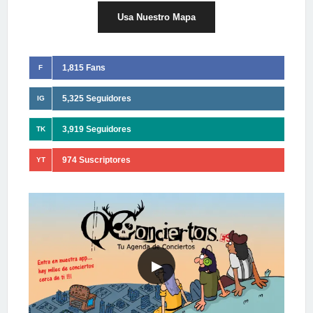
Usa Nuestro Mapa
1,815 Fans
F
5,325 Seguidores
IG
3,919 Seguidores
TK
974 Suscriptores
YT
▶