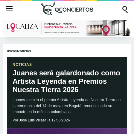
Inicio
/
Noticias
NOTICIAS
Juanes será galardonado como
Artista Leyenda en Premios
Nuestra Tierra 2026
Juanes recibirá el premio Artista Leyenda de Nuestra Tierra en
la ceremonia del 14 de mayo en Bogotá, reconociendo su
impacto en la música colombiana.
Por
José Luis Villaécija
12/05/2026