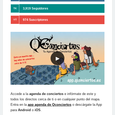
3,919 Seguidores
TK
974 Suscriptores
YT
▶
Accede a la
agenda de conciertos
e infórmate de este y
todos los directos cerca de ti o en cualquier punto del mapa.
Entra en la
app agenda de Qconciertos
o descárgate la App
para
Android
o
iOS
.