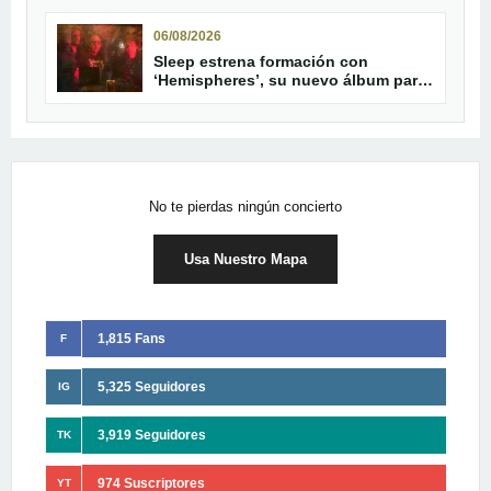
06/08/2026
Sleep estrena formación con
‘Hemispheres’, su nuevo álbum para
septiembre
No te pierdas ningún concierto
Usa Nuestro Mapa
1,815 Fans
F
5,325 Seguidores
IG
3,919 Seguidores
TK
974 Suscriptores
YT