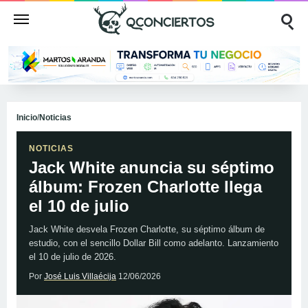
Inicio
/
Noticias
NOTICIAS
Jack White anuncia su séptimo
álbum: Frozen Charlotte llega
el 10 de julio
Jack White desvela Frozen Charlotte, su séptimo álbum de
estudio, con el sencillo Dollar Bill como adelanto. Lanzamiento
el 10 de julio de 2026.
Por
José Luis Villaécija
12/06/2026