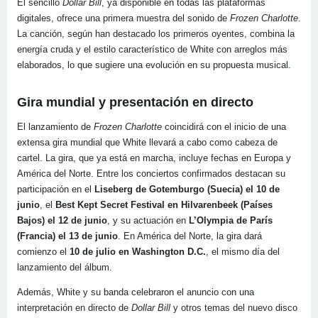
El sencillo
Dollar Bill
, ya disponible en todas las plataformas
digitales, ofrece una primera muestra del sonido de
Frozen Charlotte
.
La canción, según han destacado los primeros oyentes, combina la
energía cruda y el estilo característico de White con arreglos más
elaborados, lo que sugiere una evolución en su propuesta musical.
Gira mundial y presentación en directo
El lanzamiento de
Frozen Charlotte
coincidirá con el inicio de una
extensa gira mundial que White llevará a cabo como cabeza de
cartel. La gira, que ya está en marcha, incluye fechas en Europa y
América del Norte. Entre los conciertos confirmados destacan su
participación en el
Liseberg de Gotemburgo (Suecia) el 10 de
junio
, el
Best Kept Secret Festival en Hilvarenbeek (Países
Bajos) el 12 de junio
, y su actuación en
L’Olympia de París
(Francia) el 13 de junio
. En América del Norte, la gira dará
comienzo el
10 de julio en Washington D.C.
, el mismo día del
lanzamiento del álbum.
Además, White y su banda celebraron el anuncio con una
interpretación en directo de
Dollar Bill
y otros temas del nuevo disco