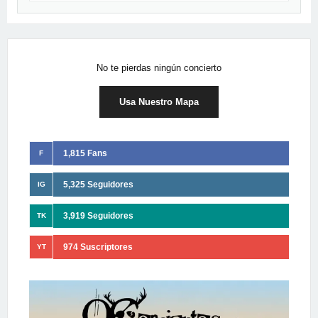
No te pierdas ningún concierto
Usa Nuestro Mapa
1,815 Fans
F
5,325 Seguidores
IG
3,919 Seguidores
TK
974 Suscriptores
YT