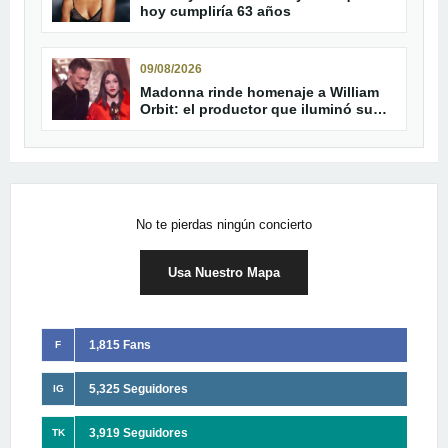
hoy cumpliría 63 años
09/08/2026
Madonna rinde homenaje a William
Orbit: el productor que iluminó su
carrera
No te pierdas ningún concierto
Usa Nuestro Mapa
1,815 Fans
F
5,325 Seguidores
IG
3,919 Seguidores
TK