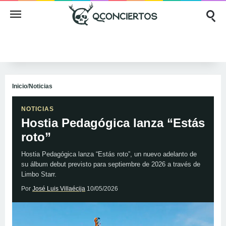
Inicio
/
Noticias
NOTICIAS
Hostia Pedagógica lanza “Estás
roto”
Hostia Pedagógica lanza “Estás roto”, un nuevo adelanto de
su álbum debut previsto para septiembre de 2026 a través de
Limbo Starr.
Por
José Luis Villaécija
10/05/2026