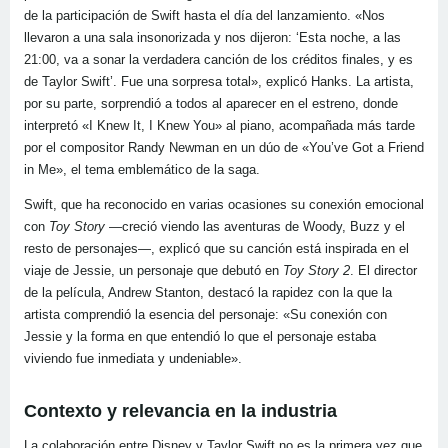
de la participación de Swift hasta el día del lanzamiento. «Nos
llevaron a una sala insonorizada y nos dijeron: ‘Esta noche, a las
21:00, va a sonar la verdadera canción de los créditos finales, y es
de Taylor Swift’. Fue una sorpresa total», explicó Hanks. La artista,
por su parte, sorprendió a todos al aparecer en el estreno, donde
interpretó «I Knew It, I Knew You» al piano, acompañada más tarde
por el compositor Randy Newman en un dúo de «You’ve Got a Friend
in Me», el tema emblemático de la saga.
Swift, que ha reconocido en varias ocasiones su conexión emocional
con
Toy Story
—creció viendo las aventuras de Woody, Buzz y el
resto de personajes—, explicó que su canción está inspirada en el
viaje de Jessie, un personaje que debutó en
Toy Story 2
. El director
de la película, Andrew Stanton, destacó la rapidez con la que la
artista comprendió la esencia del personaje: «Su conexión con
Jessie y la forma en que entendió lo que el personaje estaba
viviendo fue inmediata y undeniable».
Contexto y relevancia en la industria
La colaboración entre Disney y Taylor Swift no es la primera vez que