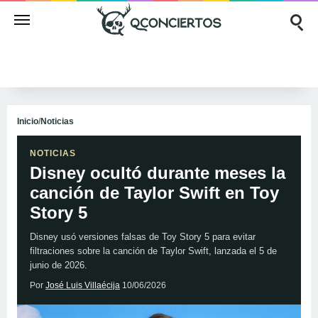
Inicio
/
Noticias
NOTICIAS
Disney ocultó durante meses la
canción de Taylor Swift en Toy
Story 5
Disney usó versiones falsas de Toy Story 5 para evitar
filtraciones sobre la canción de Taylor Swift, lanzada el 5 de
junio de 2026.
Por
José Luis Villaécija
10/06/2026