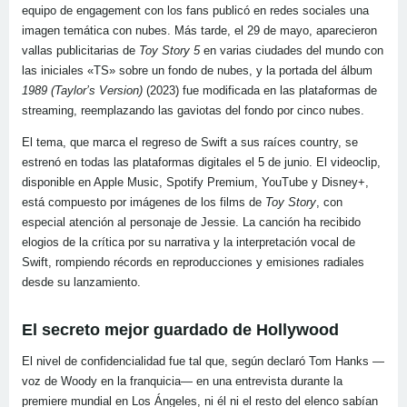
equipo de engagement con los fans publicó en redes sociales una
imagen temática con nubes. Más tarde, el 29 de mayo, aparecieron
vallas publicitarias de
Toy Story 5
en varias ciudades del mundo con
las iniciales «TS» sobre un fondo de nubes, y la portada del álbum
1989 (Taylor’s Version)
(2023) fue modificada en las plataformas de
streaming, reemplazando las gaviotas del fondo por cinco nubes.
El tema, que marca el regreso de Swift a sus raíces country, se
estrenó en todas las plataformas digitales el 5 de junio. El videoclip,
disponible en Apple Music, Spotify Premium, YouTube y Disney+,
está compuesto por imágenes de los films de
Toy Story
, con
especial atención al personaje de Jessie. La canción ha recibido
elogios de la crítica por su narrativa y la interpretación vocal de
Swift, rompiendo récords en reproducciones y emisiones radiales
desde su lanzamiento.
El secreto mejor guardado de Hollywood
El nivel de confidencialidad fue tal que, según declaró Tom Hanks —
voz de Woody en la franquicia— en una entrevista durante la
premiere mundial en Los Ángeles, ni él ni el resto del elenco sabían