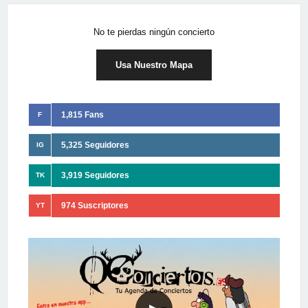
No te pierdas ningún concierto
Usa Nuestro Mapa
1,815 Fans
F
5,325 Seguidores
IG
3,919 Seguidores
TK
974 Suscriptores
YT