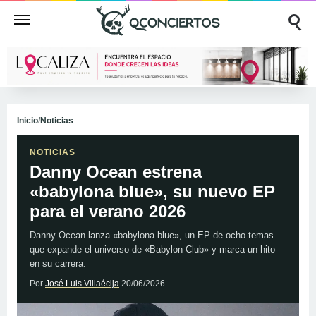
Inicio
/
Noticias
NOTICIAS
Danny Ocean estrena
«babylona blue», su nuevo EP
para el verano 2026
Danny Ocean lanza «babylona blue», un EP de ocho temas
que expande el universo de «Babylon Club» y marca un hito
en su carrera.
Por
José Luis Villaécija
20/06/2026