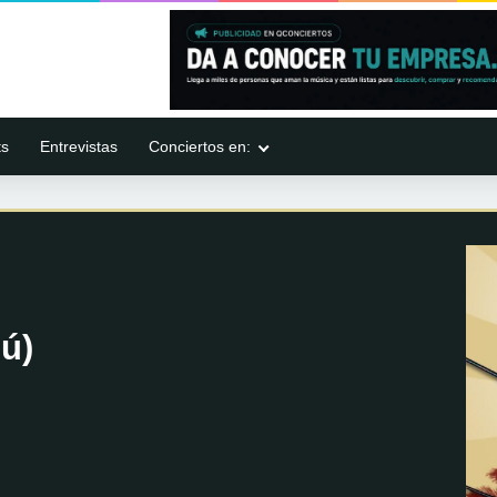
ts
Entrevistas
Conciertos en:
ú)