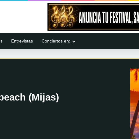
ts
Entrevistas
Conciertos en:
beach (Mijas)