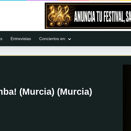
ts
Entrevistas
Conciertos en:
ba! (Murcia) (Murcia)