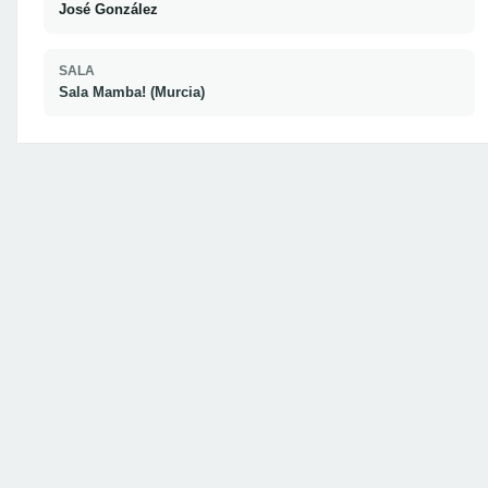
José González
SALA
Sala Mamba! (Murcia)