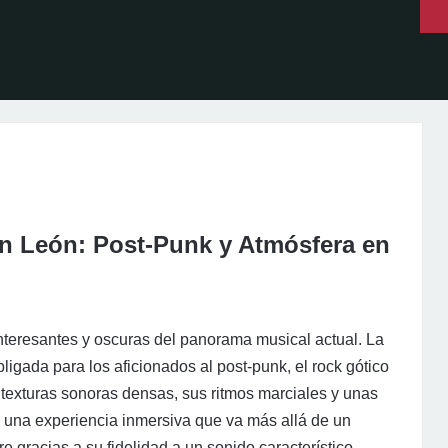
n León: Post-Punk y Atmósfera en
nteresantes y oscuras del panorama musical actual. La
gada para los aficionados al post-punk, el rock gótico
 texturas sonoras densas, sus ritmos marciales y unas
ece una experiencia inmersiva que va más allá de un
 gracias a su fidelidad a un sonido característico,