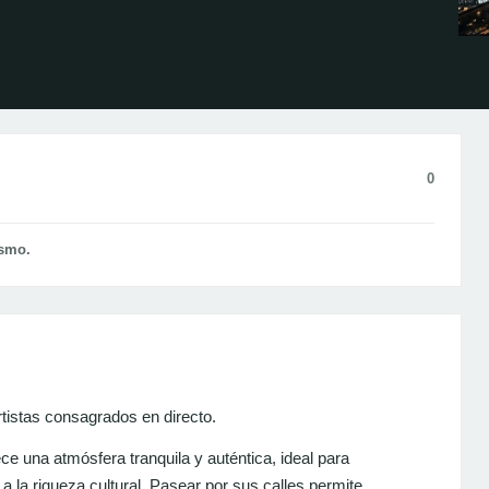
0
ismo.
istas consagrados en directo.
ce una atmósfera tranquila y auténtica, ideal para
a la riqueza cultural. Pasear por sus calles permite