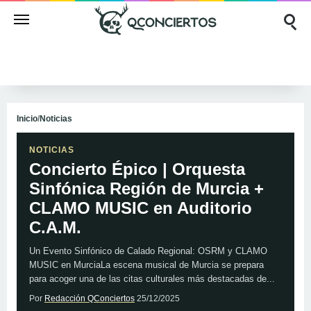
Inicio
/
Noticias
NOTICIAS
Concierto Épico | Orquesta
Sinfónica Región de Murcia +
CLAMO MUSIC en Auditorio
C.A.M.
Un Evento Sinfónico de Calado Regional: OSRM y CLAMO
MUSIC en MurciaLa escena musical de Murcia se prepara
para acoger una de las citas culturales más destacadas de...
Por
Redacción QConciertos
25/12/2025