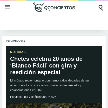
Inicio
/
Noticias
NOTICIAS
Chetes celebra 20 años de
‘Blanco Fácil’ con gira y
reedición especial
El músico regiomontano conmemora dos décadas de su
álbum debut con conciertos, vinilo remasterizado y
colaboraciones en 2026.
Por
José Luis Villaécija
08/07/2026