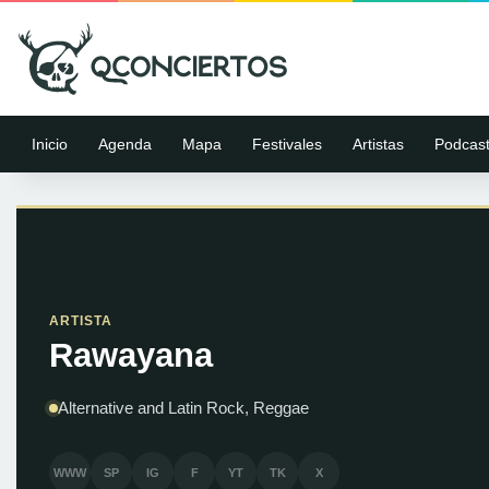
Inicio
Agenda
Mapa
Festivales
Artistas
Podcas
ARTISTA
Rawayana
Alternative and Latin Rock, Reggae
WWW
SP
IG
F
YT
TK
X