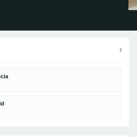
2
cia
id