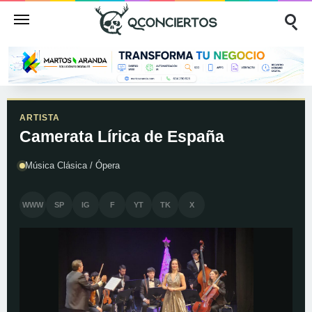
ARTISTA
Camerata Lírica de España
Música Clásica / Ópera
WWW
SP
IG
F
YT
TK
X