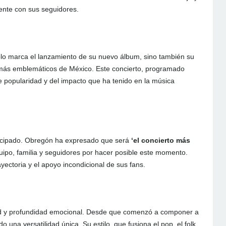
ente con sus seguidores.
olo marca el lanzamiento de su nuevo álbum, sino también su
s más emblemáticos de México. Este concierto, programado
te popularidad y del impacto que ha tenido en la música
nticipado. Obregón ha expresado que será
‘el concierto más
uipo, familia y seguidores por hacer posible este momento.
yectoria y el apoyo incondicional de sus fans.
ad y profundidad emocional. Desde que comenzó a componer a
 una versatilidad única. Su estilo, que fusiona el pop, el folk