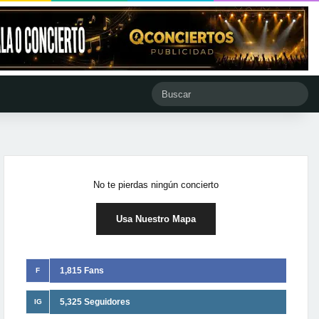
No te pierdas ningún concierto
Usa Nuestro Mapa
1,815 Fans
F
5,325 Seguidores
IG