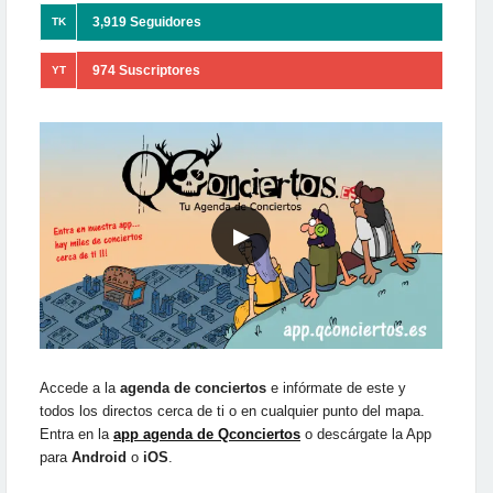
3,919 Seguidores
TK
974 Suscriptores
YT
▶
Accede a la
agenda de conciertos
e infórmate de este y
todos los directos cerca de ti o en cualquier punto del mapa.
Entra en la
app agenda de Qconciertos
o descárgate la App
para
Android
o
iOS
.