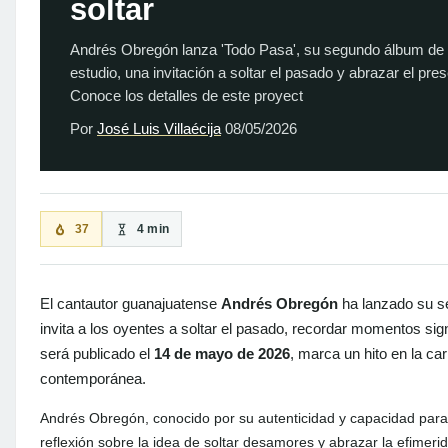
soltar
Andrés Obregón lanza 'Todo Pasa', su segundo álbum de
estudio, una invitación a soltar el pasado y abrazar el pres
Conoce los detalles de este proyect
Por
José Luis Villaécija
08/05/2026
37
4 min
El cantautor guanajuatense
Andrés Obregón
ha lanzado su s
invita a los oyentes a soltar el pasado, recordar momentos sig
será publicado el
14 de mayo de 2026
, marca un hito en la ca
contemporánea.
Andrés Obregón, conocido por su autenticidad y capacidad para
reflexión sobre la idea de soltar desamores y abrazar la efimerid